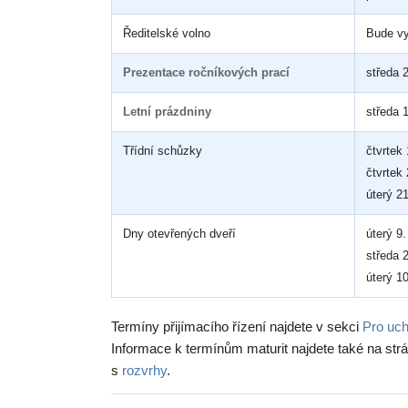
Ředitelské volno
Bude v
Prezentace ročníkových prací
středa 
Letní prázdniny
středa 
Třídní schůzky
čtvrtek
čtvrtek
úterý 2
Dny otevřených dveří
úterý 9
středa 
úterý 1
Termíny přijímacího řízení najdete v sekci
Pro uc
Informace k termínům maturit najdete také na st
s
rozvrhy
.