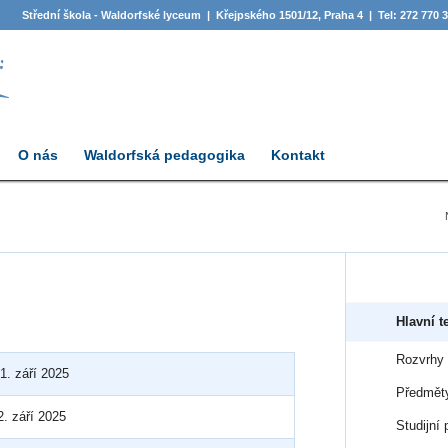
Střední škola - Waldorfské lyceum | Křejpského 1501/12, Praha 4 | Tel: 272 770 
O nás
Waldorfská pedagogika
Kontakt
Hlavní t
Rozvrhy
1. září 2025
Předmět
2. září 2025
Studijní 