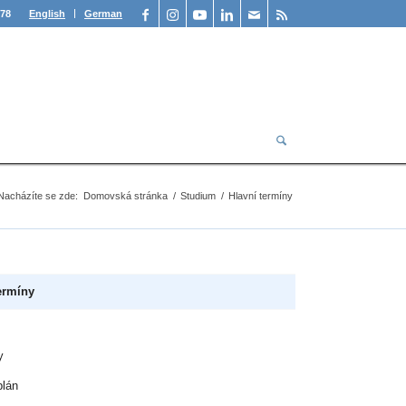
378
English
German
Nacházíte se zde:
Domovská stránka
/
Studium
/
Hlavní termíny
ermíny
y
plán