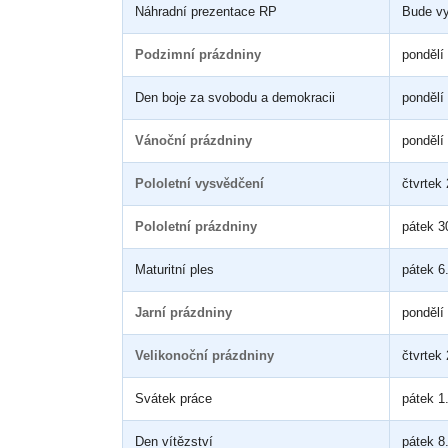
Náhradní prezentace RP
Bude v
Podzimní prázdniny
pondělí 
Den boje za svobodu a demokracii
pondělí
Vánoční prázdniny
pondělí
Pololetní vysvědčení
čtvrtek
Pololetní prázdniny
pátek 3
Maturitní ples
pátek 6
Jarní prázdniny
pondělí
Velikonoční prázdniny
čtvrtek
Svátek práce
pátek 1
Den vítězství
pátek 8