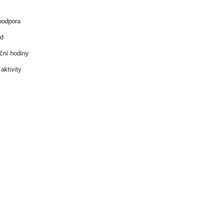
 podpora
ád
ční hodiny
aktivity