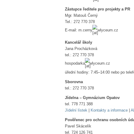
Zástupce ředitele pro projekty a PR
Mgr. Matouš Černý
Tel.: 272 770 378
E-mail: m.cerny
wlyceum.cz
Kancelář školy
Jana Procházková
tel.: 272 770 378
hospodarka
wlyceum.cz
úřední hodiny: 7:45–14:00 nebo po tele
Sborovna
tel.: 272 770 378
Jídelna – Gymnázium Opatov
tel. 778 771 388
Jídelní lístek
|
Kontakty a informace
|
A
Pověřenec pro ochranu osobních úd
Pavel Skácelík
tel.
724 126 741