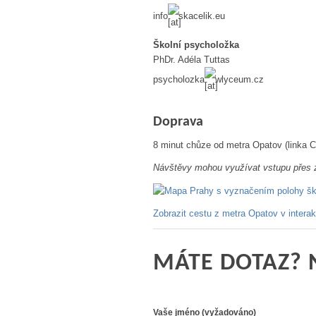
info
skacelik.eu
Školní psycholožka
PhDr. Adéla Tuttas
psycholozka
wlyceum.cz
Doprava
8 minut chůze od metra Opatov (linka 
Návštěvy mohou využívat vstupu přes z
Zobrazit cestu z metra Opatov v interak
MÁTE DOTAZ? 
Vaše jméno (vyžadováno)