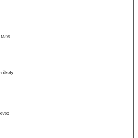
-M/06
m školy
rovoz