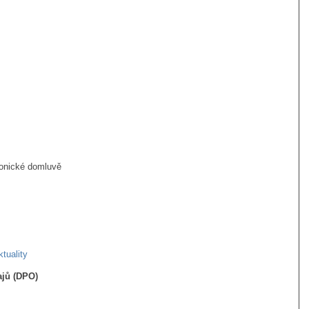
fonické domluvě
ktuality
ajů (DPO)