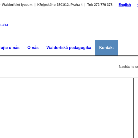
 - Waldorfské lyceum | Křejpského 1501/12, Praha 4 | Tel: 272 770 378
English
ujte u nás
O nás
Waldorfská pedagogika
Kontakt
Nacházíte s