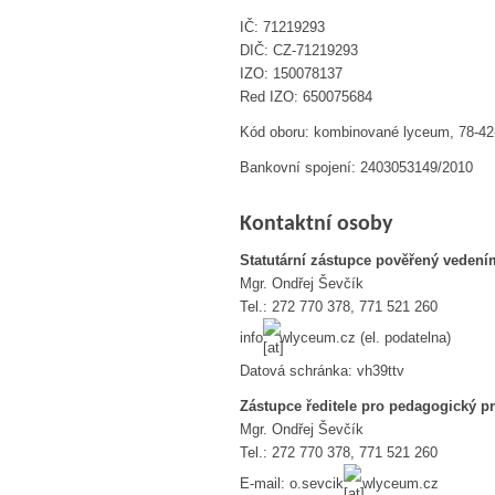
IČ: 71219293
DIČ: CZ-71219293
IZO: 150078137
Red IZO: 650075684
Kód oboru: kombinované lyceum, 78-42
Bankovní spojení: 2403053149/2010
Kontaktní osoby
Statutární zástupce pověřený vedení
Mgr. Ondřej Ševčík
Tel.: 272 770 378,
771 521 260
info
wlyceum.cz (el. podatelna)
Datová schránka: vh39ttv
Zástupce ředitele pro pedagogický p
Mgr. Ondřej Ševčík
Tel.: 272 770 378,
771 521 260
E-mail: o.sevcik
wlyceum.cz