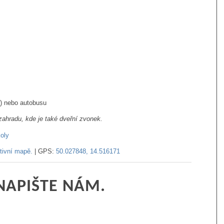
C) nebo autobusu
ahradu, kde je také dveřní zvonek.
tivní mapě.
| GPS:
50.027848, 14.516171
NAPIŠTE NÁM.