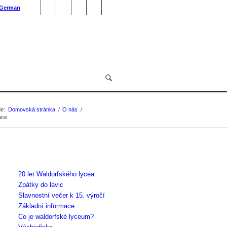
German
e:
Domovská stránka
/
O nás
/
ace
20 let Waldorfského lycea
Zpátky do lavic
Slavnostní večer k 15. výročí
Základní informace
Co je waldorfské lyceum?