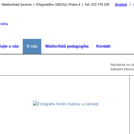
 - Waldorfské lyceum | Křejpského 1501/12, Praha 4 | Tel: 272 770 378
English
ujte u nás
O nás
Waldorfská pedagogika
Kontakt
Nacházíte se zd
Základní inform