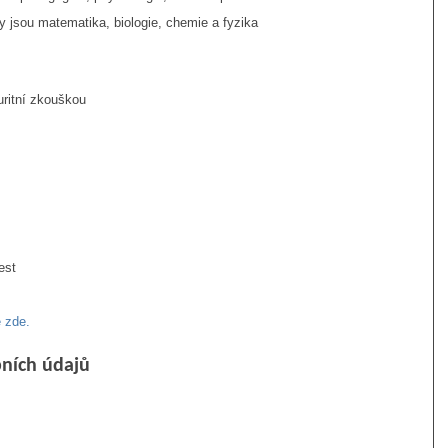
ty jsou matematika, biologie, chemie a fyzika
uritní zkouškou
est
e zde.
ních údajů