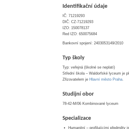
Identifikační údaje
IČ: 71219293
DIČ: CZ-71219293
IZO: 150078137
Red IZO: 650075684
Bankovní spojení: 2403053149/2010
Typ školy
Typ: veřejná (školné se neplatí)
Střední škola – Waldorfské lyceum je p
Zřizovatelem je
Hlavní město Praha
.
Studijní obor
78-42-M/06 Kombinované lyceum
Specializace
Humanitní – profilujícími předměty 