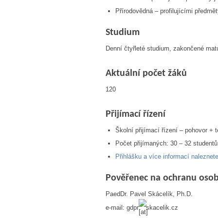
Přírodovědná – profilujícími předmě
Studium
Denní čtyřleté studium, zakončené mat
Aktuální počet žáků
120
Přijímací řízení
Školní přijímací řízení – pohovor + t
Počet přijímaných: 30 – 32 studentů
Přihlášku a více informací naleznet
Pověřenec na ochranu osob
PaedDr. Pavel Skácelík, Ph.D.
e-mail: gdpr
skacelik.cz