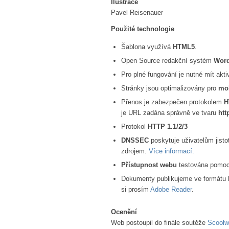
Ilustrace
Pavel Reisenauer
Použité technologie
Šablona využívá
HTML5
.
Open Source redakční systém
Wor
Pro plné fungování je nutné mít akt
Stránky jsou optimalizovány pro
mob
Přenos je zabezpečen protokolem
H
je URL zadána správně ve tvaru
htt
Protokol
HTTP 1.1/2/3
DNSSEC
poskytuje uživatelům jisto
zdrojem.
Více informací.
Přístupnost webu
testována pomo
Dokumenty publikujeme ve formátu
si prosím
Adobe Reader
.
Ocenění
Web postoupil do finále soutěže
Scoolw