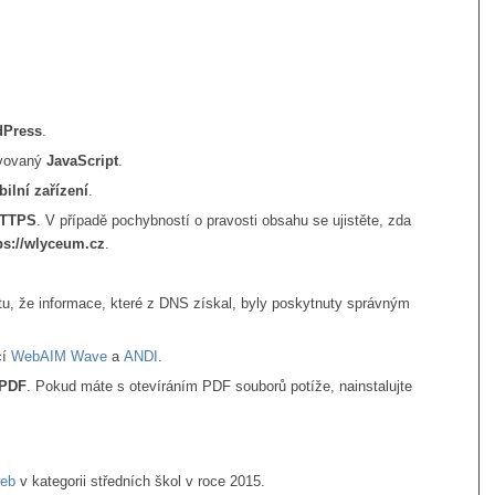
dPress
.
ivovaný
JavaScript
.
ilní zařízení
.
TTPS
. V případě pochybností o pravosti obsahu se ujistěte, zda
ps://wlyceum.cz
.
tu, že informace, které z DNS získal, byly poskytnuty správným
cí
WebAIM Wave
a
ANDI
.
PDF
. Pokud máte s otevíráním PDF souborů potíže, nainstalujte
eb
v kategorii středních škol v roce 2015.