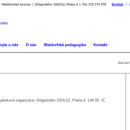
 - Waldorfské lyceum | Křejpského 1501/12, Praha 4 | Tel: 272 770 378
English
ujte u nás
O nás
Waldorfská pedagogika
Kontakt
Nacházít
íspěvková organizace, Křejpského 1501/12, Praha 4, 149 00, IČ