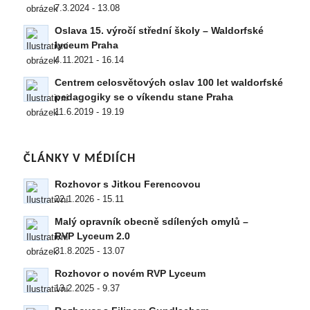
7.3.2024 - 13.08
Oslava 15. výročí střední školy – Waldorfské
lyceum Praha
4.11.2021 - 16.14
Centrem celosvětových oslav 100 let waldorfské
pedagogiky se o víkendu stane Praha
11.6.2019 - 19.19
ČLÁNKY V MÉDIÍCH
Rozhovor s Jitkou Ferencovou
22.1.2026 - 15.11
Malý opravník obecně sdílených omylů –
RVP Lyceum 2.0
31.8.2025 - 13.07
Rozhovor o novém RVP Lyceum
13.2.2025 - 9.37