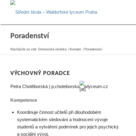
Poradenství
Nacházíte se zde:
Domovská stránka
/
Kontakt
/
Poradenství
VÝCHOVNÝ PORADCE
Petra Chotěborská | p.choteborska
wlyceum.cz
Kompetence
Koordinuje činnost učitelů při dlouhodobém
systematickém sledování a hodnocení vývoje
studentů a vytváření podmínek pro jejich psychický
a sociální vývoj.