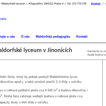
 - Waldorfské lyceum | Křejpského 1501/12, Praha 4 | Tel: 272 770 378
English
ujte u nás
O nás
Waldorfská pedagogika
Kontakt
ldorfské lyceum v Jinonicích
Nacházíte se zd
Studie budovy p
řední školy, který by jednak poskytl Waldorfskému lyceu
ělocvičnu apod.), a také umožnil otevřít 2–3 třídy v ročníku.
2
dovu o celkové podlažní ploše cca 4 500 m
a budovu tělocvičny /
2
m
. Druhá fáze zahrnuje vedlejší budovu o celkové ploše cca
apacity školy o třetí třídu v ročníku.