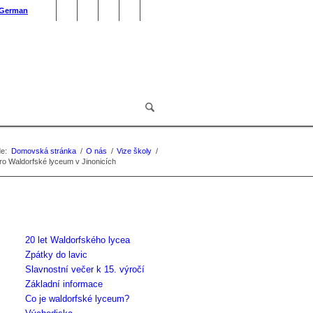
German
e:
Domovská stránka
/
O nás
/
Vize školy
/
ro Waldorfské lyceum v Jinonicích
20 let Waldorfského lycea
Zpátky do lavic
Slavnostní večer k 15. výročí
Základní informace
Co je waldorfské lyceum?