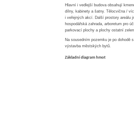
Hlavní i vedlejší budova obsahují kmeno
dílny, kabinety a šatny. Tělocvična / v
i veřejných akcí. Další prostory areálu
hospodářská zahrada, arboretum pro úče
parkovací plochy a plochy ostatní zelen
Na sousedním pozemku je po dohodě s I
výstavba městských bytů.
Základní diagram hmot