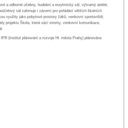
vé a odborné učebny, hudební a eurytmický sál, výtvarný ateliér,
íceúčelový sál zahrnuje i zázemí pro pořádání větších školních
 jsou využity jako pobytové prostory žáků, venkovní sportoviště,
ly projektu Škola, která sází stromy, venkovní komunikace,
ě.
PR (Institut plánování a rozvoje Hl. města Prahy) plánována