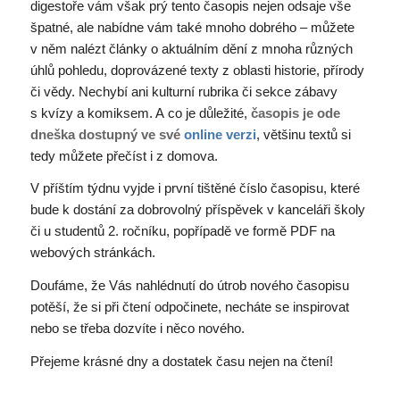
digestoře vám však prý tento časopis nejen odsaje vše
špatné, ale nabídne vám také mnoho dobrého – můžete
v něm nalézt články o aktuálním dění z mnoha různých
úhlů pohledu, doprovázené texty z oblasti historie, přírody
či vědy. Nechybí ani kulturní rubrika či sekce zábavy
s kvízy a komiksem. A co je důležité,
časopis je ode
dneška
dostupný ve své
online verzi
, většinu textů si
tedy můžete přečíst i z domova.
V příštím týdnu vyjde i první tištěné číslo časopisu, které
bude k dostání za dobrovolný příspěvek v kanceláři školy
či u studentů 2. ročníku, popřípadě ve formě PDF na
webových stránkách.
Doufáme, že Vás nahlédnutí do útrob nového časopisu
potěší, že si při čtení odpočinete, necháte se inspirovat
nebo se třeba dozvíte i něco nového.
Přejeme krásné dny a dostatek času nejen na čtení!