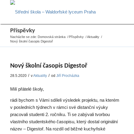
Příspěvky
Nacházíte se zde:
Domovská stránka
/
Příspěvky
/
Aktuality
/
Nový školní časopis Digestoř
Nový školní časopis Digestoř
/
/
28.5.2020
v
Aktuality
od
Jiří Procházka
Milí přátelé školy,
rádi bychom s Vámi sdíleli výsledek projektu, na kterém
v posledních týdnech v rámci své distanční výuky
pracovali studenti 2. ročníku. Ti se zabývali tvorbou
vlastního studentského časopisu, který dostal originální
název – Digestoř. Na rozdíl od běžné kuchyňské