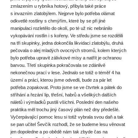
zmlazením u rybníka hotový, přibyla také práce
s invazním zlatobýlem. Nejprve bylo potřeba olámat
odkvetlé rostliny s chmýřím, které by se při jiné
manipulaci rozletělo do okolí, po té už nic nebránilo
vykopávání rostlin i s kořeny. Ve středu jsme se rozdělili
na tři skupinky, jedna dokončila likvidaci zlatobýlu, druhá
pečovala o alej mladých ovocných stromů, kolem kterých
bylo potřeba upravit zálivkové mísy a natřít je ochranou
barvou. Třetí skupinka pokračovala se zdánlivě
nekonečnou prací v lese. Jednalo se totiž o téměř 4 ha
území a práci, kterou jsme odvedli, bude za pár let
potřeba zopakovat. Proto jsme se ve čtvrtek a pátek do
stříhání a řezání lip, třešní, habrů a všelikých dalších
náletů i výmladků pustili všichni. Poslední den našeho
praktika měl trochu jiný časový plán než dny předešlé.
Vyčerpávající pomoc lesu si totiž vybrala svou daň a tak
se pan učitel Ševčík rozhodl, že se budeme lesu věnovat
jen dopoledne a po obědě nám tak zbyde čas na