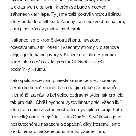
a okrasných cibulovin, kterým se bude v nových
záhonech dařit lépe. Ty jsme totiž pokryli vrstvou štěrku,
který bude držet vlhkost. Záhony začnou kvést až na jaře,
a do plné krásy vyrostou napřesrok.
Nakonec jsme kromě dvou záhonů, navzdory
očekáváním, stihli ošetřit i všechny stromy v platanové
aleji, a ještě navíc javory v Kupeckého ulici. Stromům
jsme takto o několik let prodloužili život a zlepšili
podmínky k růstu.
Tato spolupráce nám přinesla kromě cenné zkušenosti
a vhledu do péče o městskou krajinu také pár mozolů.
Nicméně, za nás to byl velice ozdravný týden jak pro tělo,
tak pro duši. Chtěli bychom vyzdvihnout práci všech lidí,
kteří se o naše životní prostředí smysluplně starají. Patří
jim velký obdiv, stejně tak, jako Ondřeji Ševčíkovi a jeho
neskutečnému nasazení a zapálení, díky kterému jsme
se do tématu nadšeně ponořili a porozuměli mu.