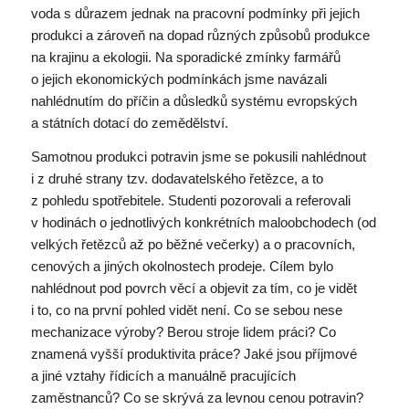
voda s důrazem jednak na pracovní podmínky při jejich
produkci a zároveň na dopad různých způsobů produkce
na krajinu a ekologii. Na sporadické zmínky farmářů
o jejich ekonomických podmínkách jsme navázali
nahlédnutím do příčin a důsledků systému evropských
a státních dotací do zemědělství.
Samotnou produkci potravin jsme se pokusili nahlédnout
i z druhé strany tzv. dodavatelského řetězce, a to
z pohledu spotřebitele. Studenti pozorovali a referovali
v hodinách o jednotlivých konkrétních maloobchodech (od
velkých řetězců až po běžné večerky) a o pracovních,
cenových a jiných okolnostech prodeje. Cílem bylo
nahlédnout pod povrch věcí a objevit za tím, co je vidět
i to, co na první pohled vidět není. Co se sebou nese
mechanizace výroby? Berou stroje lidem práci? Co
znamená vyšší produktivita práce? Jaké jsou příjmové
a jiné vztahy řídicích a manuálně pracujících
zaměstnanců? Co se skrývá za levnou cenou potravin?