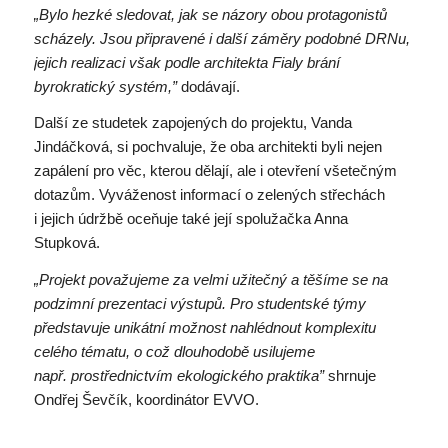
„Bylo hezké sledovat, jak se názory obou protagonistů
scházely. Jsou připravené i další záměry podobné DRNu,
jejich realizaci však podle architekta Fialy brání
byrokratický systém,”
dodávají.
Další ze studetek zapojených do projektu, Vanda
Jindáčková, si pochvaluje, že oba architekti byli nejen
zapálení pro věc, kterou dělají, ale i otevření všetečným
dotazům. Vyváženost informací o zelených střechách
i jejich údržbě oceňuje také její spolužačka Anna
Stupková.
„Projekt považujeme za velmi užitečný a těšíme se na
podzimní prezentaci výstupů. Pro studentské týmy
představuje unikátní možnost nahlédnout komplexitu
celého tématu, o což dlouhodobě usilujeme
např. prostřednictvím ekologického praktika”
shrnuje
Ondřej Ševčík, koordinátor EVVO.