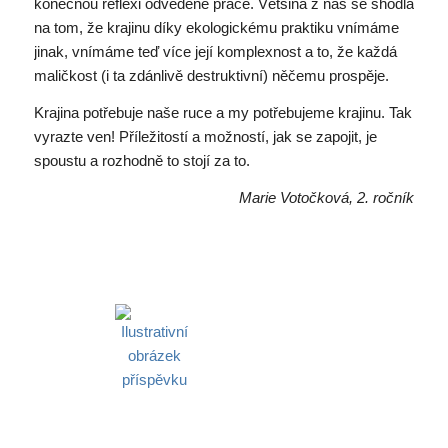
konečnou reflexi odvedené práce. Většina z nás se shodla
na tom, že krajinu díky ekologickému praktiku vnímáme
jinak, vnímáme teď více její komplexnost a to, že každá
maličkost (i ta zdánlivě destruktivní) něčemu prospěje.
Krajina potřebuje naše ruce a my potřebujeme krajinu. Tak
vyrazte ven! Příležitostí a možností, jak se zapojit, je
spoustu a rozhodně to stojí za to.
Marie Votočková, 2. ročník