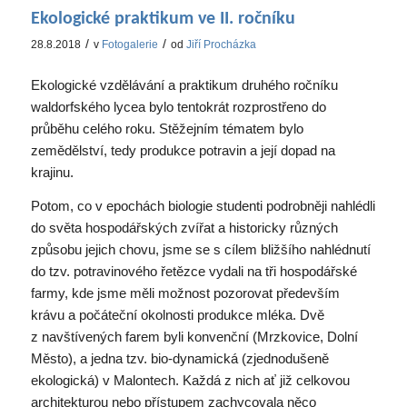
Ekologické praktikum ve II. ročníku
/
/
28.8.2018
v
Fotogalerie
od
Jiří Procházka
Ekologické vzdělávání a praktikum druhého ročníku
waldorfského lycea bylo tentokrát rozprostřeno do
průběhu celého roku. Stěžejním tématem bylo
zemědělství, tedy produkce potravin a její dopad na
krajinu.
Potom, co v epochách biologie studenti podrobněji nahlédli
do světa hospodářských zvířat a historicky různých
způsobu jejich chovu, jsme se s cílem bližšího nahlédnutí
do tzv. potravinového řetězce vydali na tři hospodářské
farmy, kde jsme měli možnost pozorovat především
krávu a počáteční okolnosti produkce mléka. Dvě
z navštívených farem byli konvenční (Mrzkovice, Dolní
Město), a jedna tzv. bio-dynamická (zjednodušeně
ekologická) v Malontech. Každá z nich ať již celkovou
architekturou nebo přístupem zachycovala něco