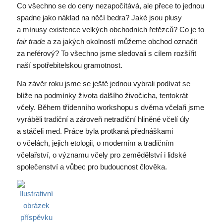
Co všechno se do ceny nezapočítává, ale přece to jednou
spadne jako náklad na něčí bedra? Jaké jsou plusy
a mínusy existence velkých obchodních řetězců? Co je to
fair trade
a za jakých okolností můžeme obchod označit
za neférový? To všechno jsme sledovali s cílem rozšířit
naší spotřebitelskou gramotnost.
Na závěr roku jsme se ještě jednou vybrali podívat se
blíže na podmínky života dalšího živočicha, tentokrát
včely. Během třídenního workshopu s dvěma včelaři jsme
vyráběli tradiční a zároveň netradiční hliněné včelí úly
a stáčeli med. Práce byla protkaná přednáškami
o včelách, jejich etologii, o moderním a tradičním
včelařství, o významu včely pro zemědělství i lidské
společenství a vůbec pro budoucnost člověka.