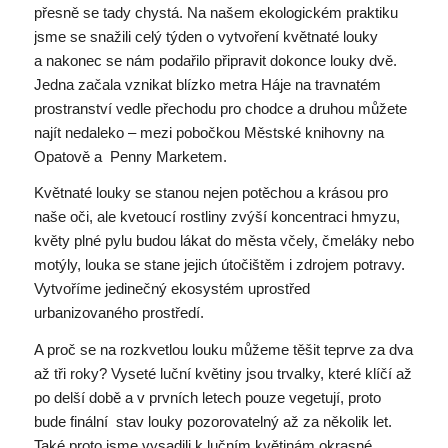
přesně se tady chystá. Na našem ekologickém praktiku
jsme se snažili celý týden o vytvoření květnaté louky
a nakonec se nám podařilo připravit dokonce louky dvě.
Jedna začala vznikat blízko metra Háje na travnatém
prostranství vedle přechodu pro chodce a druhou můžete
najít nedaleko – mezi pobočkou Městské knihovny na
Opatově a Penny Marketem.
Květnaté louky se stanou nejen potěchou a krásou pro
naše oči, ale kvetoucí rostliny zvýší koncentraci hmyzu,
květy plné pylu budou lákat do města včely, čmeláky nebo
motýly, louka se stane jejich útočištěm i zdrojem potravy.
Vytvoříme jedinečný ekosystém uprostřed
urbanizovaného prostředí.
A proč se na rozkvetlou louku můžeme těšit teprve za dva
až tři roky? Vyseté luční květiny jsou trvalky, které klíčí až
po delší době a v prvních letech pouze vegetují, proto
bude finální stav louky pozorovatelný až za několik let.
Také proto jsme vysadili k lučním květinám okrasné