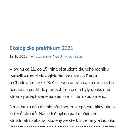
Ekologické praktikum 2021
/
/
19.10.2021
v
Fotogalerie
od
Jiří Procházka
V týdnu od 11. do 15. října si studenti druhého ročníku
vyrazili v rámci ekologického praktika do Parku
u Chodovské tvrze. Sešli se v osm ráno a za mrazivého
počasí se pustili do práce. Jejich cílem byly spokojené
stromky adaptované na sucho a klimatickou změnu.
Na začátku nás čekalo především okopávání hlíny okolo
kořenů stromů. Následně byl do parku přivezen
strukturální substrát složený ze štěrku, zeminy a biouhlu,