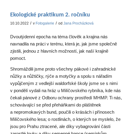
Ekologické praktikum 2. ročníku
/
/
10.10.2022
v
Fotogalerie
od
Jana Procházková
Dvoutýdenní epocha na téma člověk a krajina nás
navnadila na práci v terénu, která je, jak jsme společně
zjistili, jednou z hlavních možností, jak naší krajině
pomoct.
Shromáždili jsme proto všechny pákové i zahradnické
nůžky a nůžtičky, rýče a motyčky a spolu s nářadím
vypůjčeným z vedlejší waldorfské školy jsme se s nimi
v pondělí vydali na hráz u Milíčovského rybníka, kde nás
čekali pánové z Odboru ochrany prostředí MHMP. Ti nás,
schovávající se před přeháňkami do pláštěnek
a nepromokavých bund, poučili o krásách i přínosech
Milíčovského lesa; o rostlinách, o kterých se myslelo, že
jsou pro Prahu ztracené, ale díky vybagrování části
zarostlé louky a díky semenné bance (semínkům