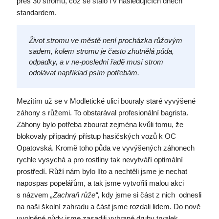
přes 30 stromů, což se stalo i v následujících dnech
standardem.
Život stromu ve městě není procházka růžovým
sadem, kolem stromu je často zhutnělá půda,
odpadky, a v ne-poslední řadě musí strom
odolávat například psím potřebám.
Mezitím už se v Modletické ulici bouraly staré vyvýšené
záhony s růžemi. To obstarával profesionální bagrista.
Záhony bylo potřeba zbourat zejména kvůli tomu, že
blokovaly případný přístup hasičských vozů k OC
Opatovská. Kromě toho půda ve vyvýšených záhonech
rychle vysychá a pro rostliny tak nevytváří optimální
prostředí. Růží nám bylo líto a nechtěli jsme je nechat
napospas popelářům, a tak jsme vytvořili malou akci
s názvem
„Zachraň růže“,
kdy jsme si část z nich odnesli
na naši školní zahradu a část jsme rozdali lidem. Do nově
uvolněné půdy jsme zasadili vybrané druhy trvalek