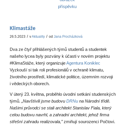
Klimastáže
/
/
26.5.2023
v
Aktuality
od
Jana Procházková
Dva ze čtyř přihlášených týmů studentů a studentek
našeho lycea byly pozvány k účasti v novém projektu
#KlimaStáže, který organizuje
Agentura Koniklec
Vyzkouší si tak roli profesionálů v ochraně klimatu,
životního prostředí, klimatické politice, územním rozvoji
i vědeckých oborech.
V úterý 23. května, proběhlo úvodní setkání studenských
týmů.
„Navštívili jsme budovu
DRNu
na Národní třídě.
Našimi průvodci se stali architekt Stanislav Fiala, který
celou budovu navrhl, a zahradní architekt, jehož firma
střešní zahradu realizovala,”
zmiňují sourozenci Počtovi.