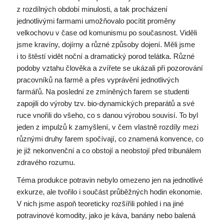
z rozdílných období minulosti, a tak procházení
jednotlivými farmami umožňovalo pocítit proměny
velkochovu v čase od komunismu po současnost. Viděli
jsme kravíny, dojírny a různé způsoby dojení. Měli jsme
i to štěstí vidět noční a dramatický porod telátka. Různé
podoby vztahu člověka a zvířete se ukázali při pozorování
pracovníků na farmě a přes vyprávění jednotlivých
farmářů. Na poslední ze zmíněných farem se studenti
zapojili do výroby tzv. bio-dynamických preparátů a své
ruce vnořili do všeho, co s danou výrobou souvisí. To byl
jeden z impulzů k zamyšlení, v čem vlastně rozdíly mezi
různými druhy farem spočívají, co znamená konvence, co
je již nekonvenční a co obstojí a neobstojí před tribunálem
zdravého rozumu.
Téma produkce potravin nebylo omezeno jen na jednotlivé
exkurze, ale tvořilo i součást průběžných hodin ekonomie.
V nich jsme aspoň teoreticky rozšířili pohled i na jiné
potravinové komodity, jako je káva, banány nebo balená