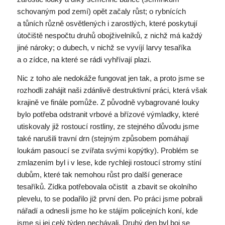
schovaným pod zemí) opět začaly růst; o rybnících
a tůních různě osvětlených i zarostlých, které poskytují
útočiště nespočtu druhů obojživelníků, z nichž má každý
jiné nároky; o dubech, v nichž se vyvíjí larvy tesaříka
a o zídce, na které se rádi vyhřívají plazi.
Nic z toho ale nedokáže fungovat jen tak, a proto jsme se
rozhodli zahájit naši zdánlivě destruktivní práci, která však
krajině ve finále pomůže. Z původně vybagrované louky
bylo potřeba odstranit vrbové a břízové výmladky, které
utiskovaly již rostoucí rostliny, ze stejného důvodu jsme
také narušili travní drn (stejným způsobem pomáhají
loukám pasoucí se zvířata svými kopýtky). Problém se
zmlazením byl i v lese, kde rychleji rostoucí stromy stíní
dubům, které tak nemohou růst pro další generace
tesaříků. Zídka potřebovala očistit a zbavit se okolního
plevelu, to se podařilo již první den. Po práci jsme pobrali
nářadí a odnesli jsme ho ke stájím policejních koní, kde
jsme si jej celý týden nechávali. Druhý den byl boj se