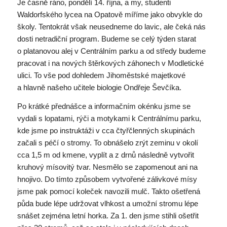
Je časně ráno, pondělí 14. října, a my, studenti
Waldorfského lycea na Opatově míříme jako obvykle do
školy. Tentokrát však neusedneme do lavic, ale čeká nás
dosti netradiční program. Budeme se celý týden starat
o platanovou alej v Centrálním parku a od středy budeme
pracovat i na nových štěrkových záhonech v Modletické
ulici. To vše pod dohledem Jihoměstské majetkové
a hlavně našeho učitele biologie Ondřeje Ševčíka.
Po krátké přednášce a informačním okénku jsme se
vydali s lopatami, rýči a motykami k Centrálnímu parku,
kde jsme po instruktáži v cca čtyřčlenných skupinách
začali s péčí o stromy. To obnášelo zrýt zeminu v okolí
cca 1,5 m od kmene, vyplít a z drnů následně vytvořit
kruhový mísovitý tvar. Nesmělo se zapomenout ani na
hnojivo. Do tímto způsobem vytvořené zálivkové mísy
jsme pak pomocí koleček navozili mulč. Takto ošetřená
půda bude lépe udržovat vlhkost a umožní stromu lépe
snášet zejména letní horka. Za 1. den jsme stihli ošetřit