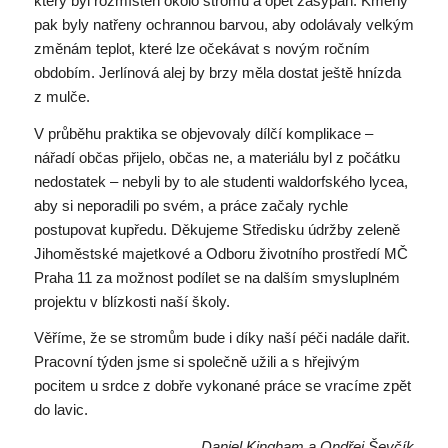
který byl rozmístěn okolo stromů a opět zasypán. Kmeny
pak byly natřeny ochrannou barvou, aby odolávaly velkým
změnám teplot, které lze očekávat s novým ročním
obdobím. Jerlínová alej by brzy měla dostat ještě hnízda
z mulče.
V průběhu praktika se objevovaly dílčí komplikace –
nářadí občas přijelo, občas ne, a materiálu byl z počátku
nedostatek – nebyli by to ale studenti waldorfského lycea,
aby si neporadili po svém, a práce začaly rychle
postupovat kupředu. Děkujeme Středisku údržby zeleně
Jihoměstské majetkové a Odboru životního prostředí MČ
Praha 11 za možnost podílet se na dalším smysluplném
projektu v blízkosti naší školy.
Věříme, že se stromům bude i díky naší péči nadále dařit.
Pracovní týden jsme si společně užili a s hřejivým
pocitem u srdce z dobře vykonané práce se vracíme zpět
do lavic.
Daniel Kingham a Ondřej Ševčík