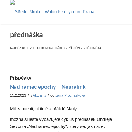
přednáška
Nacházíte se zde:
Domovská stránka
/
Příspěvky
/
přednáška
Příspěvky
Nad rámec epochy – Neuralink
/
/
15.2.2023
v
Aktuality
od
Jana Procházková
Milí studenti, učitelé a přátelé školy,
možná si ještě vybavujete cyklus přednášek Ondřeje
Ševčíka „Nad rámec epochy“, který se, jak název