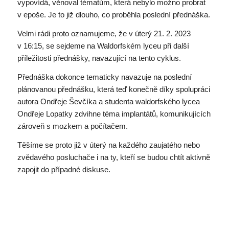
vypovídá, věnoval tématům, která nebylo možno probrat
v epoše. Je to již dlouho, co proběhla poslední přednáška.
Velmi rádi proto oznamujeme, že v úterý 21. 2. 2023
v 16:15, se sejdeme na Waldorfském lyceu při další
příležitosti přednášky, navazující na tento cyklus.
Přednáška dokonce tematicky navazuje na poslední
plánovanou přednášku, která teď konečně díky spolupráci
autora Ondřeje Ševčíka a studenta waldorfského lycea
Ondřeje Lopatky zdvihne téma implantátů, komunikujících
zároveň s mozkem a počítačem.
Těšíme se proto již v úterý na každého zaujatého nebo
zvědavého posluchače i na ty, kteří se budou chtít aktivně
zapojit do případné diskuse.