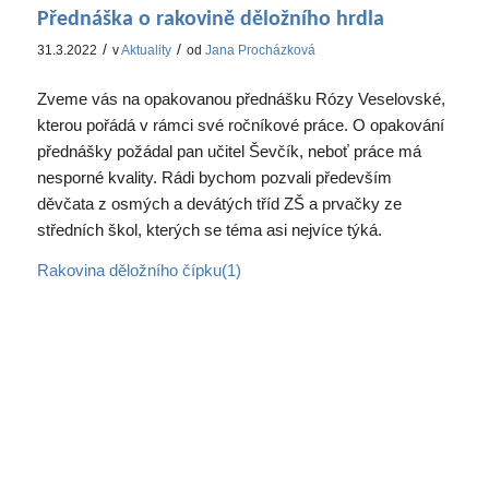
Přednáška o rakovině děložního hrdla
/
/
31.3.2022
v
Aktuality
od
Jana Procházková
Zveme vás na opakovanou přednášku Rózy Veselovské,
kterou pořádá v rámci své ročníkové práce. O opakování
přednášky požádal pan učitel Ševčík, neboť práce má
nesporné kvality. Rádi bychom pozvali především
děvčata z osmých a devátých tříd ZŠ a prvačky ze
středních škol, kterých se téma asi nejvíce týká.
Rakovina děložního čípku(1)