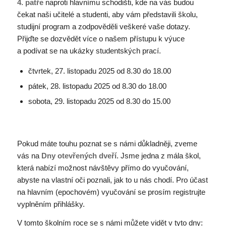
4. patře
naproti hlavnímu schodišti, kde na vás budou
čekat naši učitelé a studenti, aby vám představili školu,
studijní program a zodpověděli veškeré vaše dotazy.
Přijďte se dozvědět více o našem přístupu k výuce
a podívat se na ukázky studentských prací.
čtvrtek, 27. listopadu 2025 od 8.30 do 18.00
pátek, 28. listopadu 2025 od 8.30 do 18.00
sobota, 29. listopadu 2025 od 8.30 do 15.00
Pokud máte touhu poznat se s námi důkladněji, zveme
vás na
Dny otevřených dveří
. Jsme jedna z mála škol,
která nabízí možnost návštěvy přímo do vyučování,
abyste na vlastní oči poznali, jak to u nás chodí. Pro účast
na hlavním (epochovém) vyučování se prosím registrujte
vyplněním přihlášky.
V tomto školním roce se s námi můžete vidět v tyto dny: