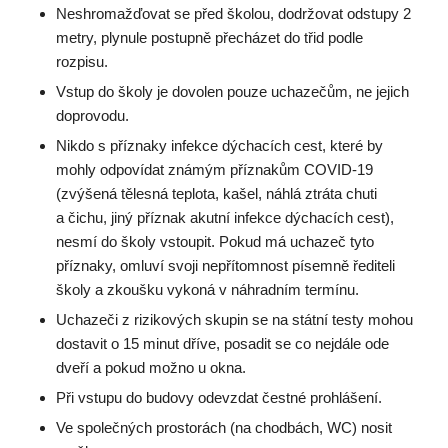
Neshromažďovat se před školou, dodržovat odstupy 2
metry, plynule postupně přecházet do třid podle
rozpisu.
Vstup do školy je dovolen pouze uchazečům, ne jejich
doprovodu.
Nikdo s příznaky infekce dýchacích cest, které by
mohly odpovídat známým příznakům COVID-19
(zvýšená tělesná teplota, kašel, náhlá ztráta chuti
a čichu, jiný příznak akutní infekce dýchacích cest),
nesmí do školy vstoupit. Pokud má uchazeč tyto
příznaky, omluví svoji nepřítomnost písemně řediteli
školy a zkoušku vykoná v náhradním termínu.
Uchazeči z rizikových skupin se na státní testy mohou
dostavit o 15 minut dříve, posadit se co nejdále ode
dveří a pokud možno u okna.
Při vstupu do budovy odevzdat čestné prohlášení.
Ve společných prostorách (na chodbách, WC) nosit