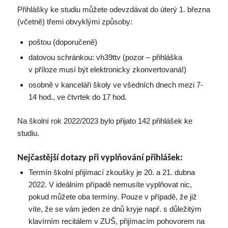
Přihlášky ke studiu můžete odevzdávat do úterý 1. března
(včetně) třemi obvyklými způsoby:
poštou (doporučeně)
datovou schránkou: vh39ttv (pozor – přihláška
v příloze musí být elektronicky zkonvertovaná!)
osobně v kanceláři školy ve všedních dnech mezi 7-
14 hod., ve čtvrtek do 17 hod.
Na školní rok 2022/2023 bylo přijato 142 přihlášek ke
studiu.
Nejčastější dotazy při vyplňování přihlášek:
Termín školní přijímací zkoušky je 20. a 21. dubna
2022. V ideálním případě nemusíte vyplňovat nic,
pokud můžete oba termíny. Pouze v případě, že již
víte, že se vám jeden ze dnů kryje např. s důležitým
klavírním recitálem v ZUŠ, přijímacím pohovorem na