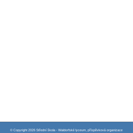
© Copyright 2026 Střední škola - Waldorfské lyceum, příspěvková organizace