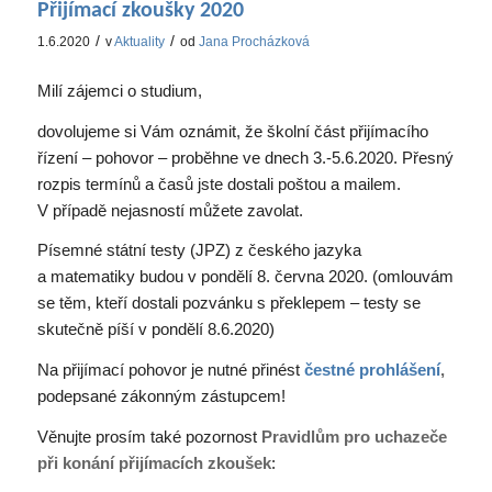
Přijímací zkoušky 2020
/
/
1.6.2020
v
Aktuality
od
Jana Procházková
Milí zájemci o studium,
dovolujeme si Vám oznámit, že školní část přijímacího
řízení – pohovor – proběhne ve dnech 3.-5.6.2020. Přesný
rozpis termínů a časů jste dostali poštou a mailem.
V případě nejasností můžete zavolat.
Písemné státní testy (JPZ) z českého jazyka
a matematiky budou v pondělí 8. června 2020. (omlouvám
se těm, kteří dostali pozvánku s překlepem – testy se
skutečně píší v pondělí 8.6.2020)
Na přijímací pohovor je nutné přinést
čestné prohlášení
,
podepsané zákonným zástupcem!
Věnujte prosím také pozornost
Pravidlům pro uchazeče
při konání přijímacích zkoušek
: