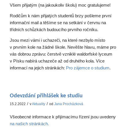
Všem přijatým (na jakoukoliv školu) moc gratulujeme!
Rodičům k nám přijatých studentů brzy pošleme první
informační mail a těšíme se na setkání v červnu na
třídních schůzkách budoucího prvního ročníku.
Jsou mezi vámi i uchazeči, na které nezbylo místo
v prvním kole na žádné škole. Nevěšte hlavu, máme pro
vás dobrou zprávu: čerstvě vzniklé waldorfské lyceum
v Písku nabírá uchazeče až od druhého kola. Více
informací na jejich stránkách:
Pro zájemce o studium
.
Odevzdání přihlášek ke studiu
/
/
15.2.2022
v
Aktuality
od
Jana Procházková
Všeobecné informace k přijímacímu řízení jsou uvedeny
na našich stránkách.