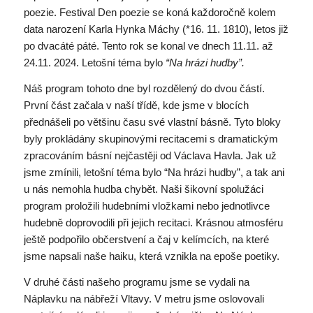
poezie. Festival Den poezie se koná každoročně kolem
data narození Karla Hynka Máchy (*16. 11. 1810), letos již
po dvacáté páté. Tento rok se konal ve dnech 11.11. až
24.11. 2024. Letošní téma bylo
“Na hrázi hudby”.
Náš program tohoto dne byl rozdělený do dvou částí.
První část začala v naší třídě, kde jsme v blocích
přednášeli po většinu času své vlastní básně. Tyto bloky
byly prokládány skupinovými recitacemi s dramatickým
zpracováním básní nejčastěji od Václava Havla. Jak už
jsme zmínili, letošní téma bylo “Na hrázi hudby”, a tak ani
u nás nemohla hudba chybět. Naši šikovní spolužáci
program proložili hudebními vložkami nebo jednotlivce
hudebně doprovodili při jejich recitaci. Krásnou atmosféru
ještě podpořilo občerstvení a čaj v kelímcích, na které
jsme napsali naše haiku, která vznikla na epoše poetiky.
V druhé části našeho programu jsme se vydali na
Náplavku na nábřeží Vltavy. V metru jsme oslovovali