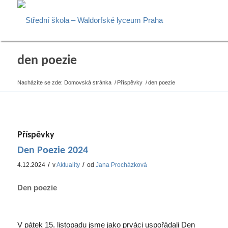
den poezie
Nacházíte se zde:
Domovská stránka
/
Příspěvky
/
den poezie
Příspěvky
Den Poezie 2024
/
/
4.12.2024
v
Aktuality
od
Jana Procházková
Den poezie
V pátek 15. listopadu jsme jako prváci uspořádali Den