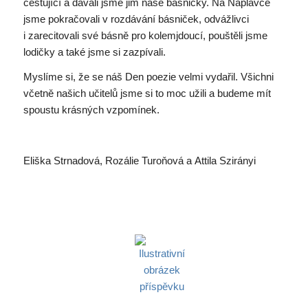
cestující a dávali jsme jim naše básničky. Na Náplavce
jsme pokračovali v rozdávání básniček, odvážlivci
i zarecitovali své básně pro kolemjdoucí, pouštěli jsme
lodičky a také jsme si zazpívali.
Myslíme si, že se náš Den poezie velmi vydařil. Všichni
včetně našich učitelů jsme si to moc užili a budeme mít
spoustu krásných vzpomínek.
Eliška Strnadová, Rozálie Turoňová a Attila Szirányi