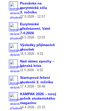
Pozvánka na
eurytmická sóla
3. ročníku
27.5.2026 - 12.57
Eurytmické
představení, Vzlet
7.4.2026
26.5.2026 - 13.01
Výsledky přijímacích
zkoušek
15.5.2026 - 0.01
Nad rámec epochy –
Íránská krize
11.5.2026 - 9.52
Startupová řešení
studentů 3. ročníku
17.4.2026 - 18.48
KAMPAK 2026 – nový
ročník studentského
magazínu
14.4.2026 - 23.15