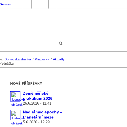
German
e:
Domovská stránka
/
Příspěvky
/
Aktuality
přednášku
NOVÉ PŘÍSPĚVKY
Zeměměřické
praktikum 2026
26.6.2026 - 11.41
Nad rámec epochy –
Planetární meze
5.6.2026 - 12.29