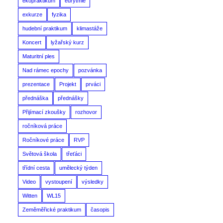
ekopraktikum
eurytmie
exkurze
fyzika
hudební praktikum
klimastáže
Koncert
lyžařský kurz
Maturitní ples
Nad rámec epochy
pozvánka
prezentace
Projekt
prváci
přednáška
přednášky
Přijímací zkoušky
rozhovor
ročníková práce
Ročníkové práce
RVP
Světová škola
třeťáci
třídní cesta
umělecký týden
Video
vystoupení
výsledky
Witten
WL15
Zeměměřické praktikum
časopis