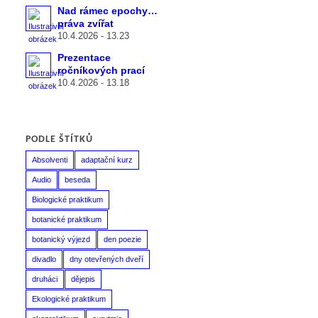
Nad rámec epochy…
práva zvířat
10.4.2026 - 13.23
Prezentace
ročníkových prací
10.4.2026 - 13.18
PODLE ŠTÍTKŮ
Absolventi
adaptační kurz
Audio
beseda
Biologické praktikum
botanické praktikum
botanický výjezd
den poezie
divadlo
dny otevřených dveří
druháci
dějepis
Ekologické praktikum