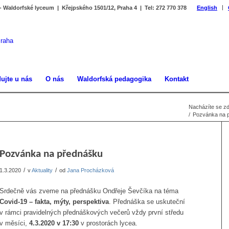
 - Waldorfské lyceum | Křejpského 1501/12, Praha 4 | Tel: 272 770 378
English
ujte u nás
O nás
Waldorfská pedagogika
Kontakt
Nacházíte se zd
/
Pozvánka na 
Pozvánka na přednášku
/
/
1.3.2020
v
Aktuality
od
Jana Procházková
Srdečně vás zveme na přednášku Ondřeje Ševčíka na téma
Covid-19 – fakta, mýty, perspektiva
. Přednáška se uskuteční
v rámci pravidelných přednáškových večerů vždy první středu
v měsíci,
4.3.2020 v 17:30
v prostorách lycea.