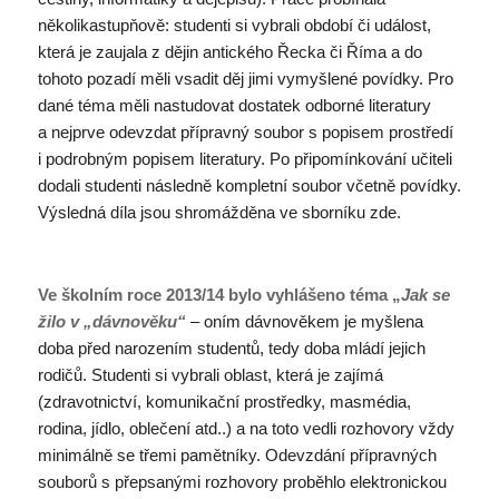
několikastupňově: studenti si vybrali období či událost,
která je zaujala z dějin antického Řecka či Říma a do
tohoto pozadí měli vsadit děj jimi vymyšlené povídky. Pro
dané téma měli nastudovat dostatek odborné literatury
a nejprve odevzdat přípravný soubor s popisem prostředí
i podrobným popisem literatury. Po připomínkování učiteli
dodali studenti následně kompletní soubor včetně povídky.
Výsledná díla jsou shromážděna ve sborníku zde.
Ve školním roce 2013/14 bylo vyhlášeno téma „
Jak se
žilo v „dávnověku“
– oním dávnověkem je myšlena
doba před narozením studentů, tedy doba mládí jejich
rodičů. Studenti si vybrali oblast, která je zajímá
(zdravotnictví, komunikační prostředky, masmédia,
rodina, jídlo, oblečení atd..) a na toto vedli rozhovory vždy
minimálně se třemi pamětníky. Odevzdání přípravných
souborů s přepsanými rozhovory proběhlo elektronickou