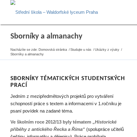
Sborníky a almanachy
Nacházíte se zde:
Domovská stránka
/
Studujte u nás
/
Ukázky z výuky
/
Sborníky a almanachy
SBORNÍKY TÉMATICKÝCH STUDENTSKÝCH
PRACÍ
Jedním z mezipředmětových projektů pro vytváření
schopností práce s textem a informacemi v 1.ročníku je
psaní povídek na zadané téma.
Ve školním roce 2012/13 byly tématem „
Historické
příběhy z antického Řecka a Říma“
(spolupráce učitelů
češtiny, informatiky a dějepisu). Práce probíhala