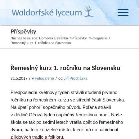
Příspěvky
Nacházíte se zde:
Domovská stránka
/
Příspěvky
/
Fotogalerie
/
Řemeslný kurz 1. ročníku na Slovensku
Řemeslný kurz 1. ročníku na Slovensku
/
/
31.5.2017
v
Fotogalerie
od
Jiří Procházka
Předposlední květnový týden strávili studenti prvního
ročníku na řemeslném kurzu ve střední části Slovenska.
Na úpatí pohoří sopečného původu Poľana strávili
v dědině Očová týden naplněný řemeslnou prací. Naše
škola se tak po sedmi letech vrátila opět do řemeslného
dvora, na toto kouzelné místo, které má co nabídnout
z lidových tradic a folkloru.