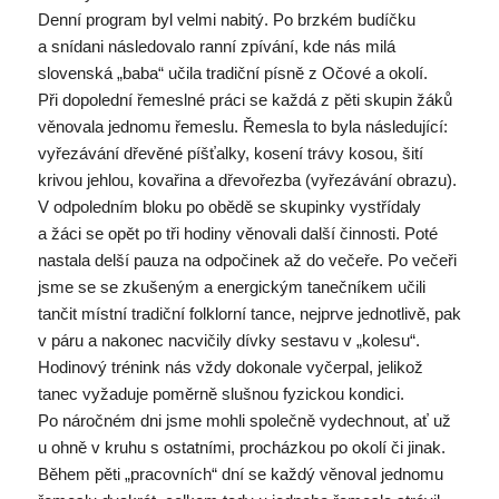
Denní program byl velmi nabitý. Po brzkém budíčku
a snídani následovalo ranní zpívání, kde nás milá
slovenská „baba“ učila tradiční písně z Očové a okolí.
Při dopolední řemeslné práci se každá z pěti skupin žáků
věnovala jednomu řemeslu. Řemesla to byla následující:
vyřezávání dřevěné píšťalky, kosení trávy kosou, šití
krivou jehlou, kovařina a dřevořezba (vyřezávání obrazu).
V odpoledním bloku po obědě se skupinky vystřídaly
a žáci se opět po tři hodiny věnovali další činnosti. Poté
nastala delší pauza na odpočinek až do večeře. Po večeři
jsme se se zkušeným a energickým tanečníkem učili
tančit místní tradiční folklorní tance, nejprve jednotlivě, pak
v páru a nakonec nacvičily dívky sestavu v „kolesu“.
Hodinový trénink nás vždy dokonale vyčerpal, jelikož
tanec vyžaduje poměrně slušnou fyzickou kondici.
Po náročném dni jsme mohli společně vydechnout, ať už
u ohně v kruhu s ostatními, procházkou po okolí či jinak.
Během pěti „pracovních“ dní se každý věnoval jednomu