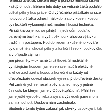
řemeslu dvakrát, celkem tedy u jednoho řemesla strávil
každý 6 hodin. Během této doby se většině žáků podařilo
udělat pěkný kus práce. Od výřečného píšťalkáře si sice
hotovou píšťalku odnesl málokdo, zato v kosení kosou
byli leckteří výkonnější než moderní kosicí technika.
Při šití krivou jehlou se pilnějším jedincům podařilo
barevnými bavlnkami vyšít pěknou kruhovou výšivku
tradičním postupem. Pod dohledem zkušeného kováře
bylo možné si ukovat pěkný a funkční hřebík, podkovičku
a v případě zájmu i
jiné předměty – okrasné či užitkové. S rustikálně
vyhlížejícím koscem jsme se zase naučili efektivně
a lehce zacházet s kosou a konečně si každý od
dřevořezbáře odvezl obrázek vyřezaný do dřevěné desky.
Pět zmíněných řemesel, zpěv a tanec nebyly jediné
činnosti, ke kterým jsme v Očové „přičichli“. Přihlíželi
jsme ještě výrobě chleba a sýra a výsledek jsme mohli
sami zhodnotit. Doslova nám zachutnalo.
Studenti v tomto týdnu zakusili jak chvilky uspokojení, tak