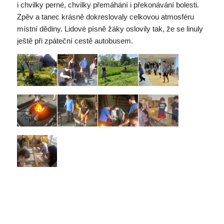
i chvilky perné, chvilky přemáhání i překonávání bolesti.
Zpěv a tanec krásně dokreslovaly celkovou atmosféru
místní dědiny. Lidové písně žáky oslovily tak, že se linuly
ještě při zpáteční cestě autobusem.