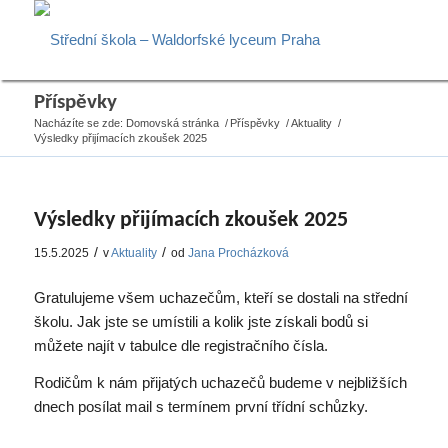
Příspěvky
Nacházíte se zde:
Domovská stránka
/
Příspěvky
/
Aktuality
/
Výsledky přijímacích zkoušek 2025
Výsledky přijímacích zkoušek 2025
/
/
15.5.2025
v
Aktuality
od
Jana Procházková
Gratulujeme všem uchazečům, kteří se dostali na střední
školu. Jak jste se umístili a kolik jste získali bodů si
můžete najít v tabulce dle registračního čísla.
Rodičům k nám přijatých uchazečů budeme v nejbližších
dnech posílat mail s termínem první třídní schůzky.