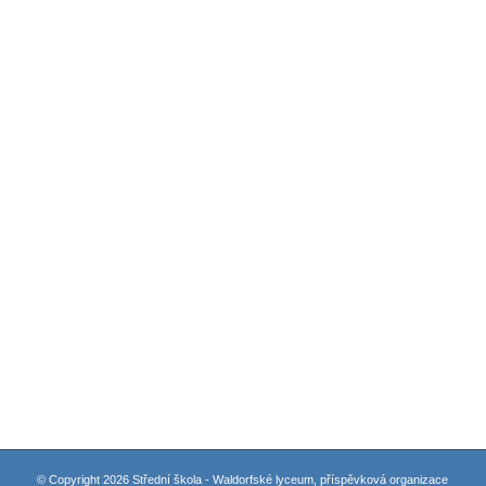
© Copyright 2026 Střední škola - Waldorfské lyceum, příspěvková organizace