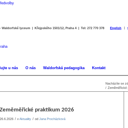
předvolby
 - Waldorfské lyceum | Křejpského 1501/12, Praha 4 | Tel: 272 770 378
English
ujte u nás
O nás
Waldorfská pedagogika
Kontakt
Nacházíte se zd
/
Zeměměřické 
Zeměměřické praktikum 2026
/
/
26.6.2026
v
Aktuality
od
Jana Procházková