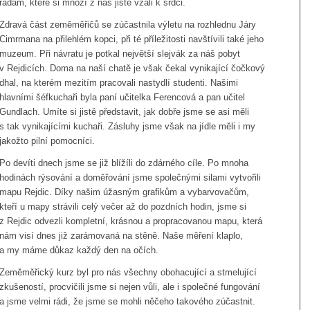
radám, které si mnozí z nás jistě vzali k srdci.
Zdravá část zeměměřičů se zúčastnila výletu na rozhlednu Járy
Cimrmana na přilehlém kopci, při té příležitosti navštívili také jeho
muzeum. Při návratu je potkal největší slejvák za náš pobyt
v Rejdicích. Doma na naší chatě je však čekal vynikající čočkový
dhal, na kterém mezitím pracovali nastydlí studenti. Našimi
hlavními šéfkuchaři byla paní učitelka Ferencová a pan učitel
Gundlach. Umíte si jistě představit, jak dobře jsme se asi měli
s tak vynikajícími kuchaři. Zásluhy jsme však na jídle měli i my
jakožto pilní pomocníci.
Po devíti dnech jsme se již blížíli do zdárného cíle. Po mnoha
hodinách rýsování a doměřování jsme společnými silami vytvořili
mapu Rejdic. Díky našim úžasným grafikům a vybarvovačům,
kteří u mapy strávili celý večer až do pozdních hodin, jsme si
z Rejdic odvezli kompletní, krásnou a propracovanou mapu, která
nám visí dnes již zarámovaná na stěně. Naše měření klaplo,
a my máme důkaz každý den na očích.
Zeměměřický kurz byl pro nás všechny obohacující a stmelující
zkušeností, procvičili jsme si nejen vůli, ale i společné fungování
a jsme velmi rádi, že jsme se mohli něčeho takového zúčastnit.