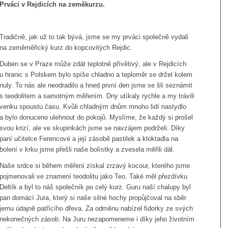
Prváci v Rejdicích na zeměkurzu.
Tradičně, jak už to tak bývá, jsme se my prváci společně vydali
na zeměměřický kurz do kopcovitých Rejdic.
Duben se v Praze může zdát teplotně přívětivý, ale v Rejdicích
u hranic s Polskem bylo spíše chladno a teploměr se držel kolem
nuly. To nás ale neodradilo a hned první den jsme se šli seznámit
s teodolitem a samotným měřením. Dny utíkaly rychle a my trávili
venku spoustu času. Kvůli chladným dnům mnoho lidí nastydlo
a bylo donuceno ulehnout do pokojů. Myslíme, že každý si prošel
svou krizí, ale ve skupinkách jsme se navzájem podrželi. Díky
paní učitelce Ferencové a její zásobě pastilek a kloktadla na
bolení v krku jsme přešli naše bolístky a zvesela měřili dál.
Naše srdce si během měření získal zrzavý kocour, kterého jsme
pojmenovali ve znamení teodolitu jako Teo. Také měl přezdívku
Deltík a byl to náš společník po celý kurz. Guru naší chalupy byl
pan domácí Jura, který si naše silné hochy propůjčoval na sběr
jemu údajně patřícího dřeva. Za odměnu nabízel fidorky ze svých
nekonečných zásob. Na Juru nezapomeneme i díky jeho životním