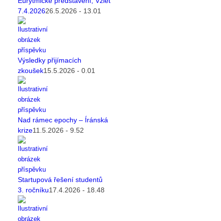
Eurytmické představení, Vzlet
7.4.2026
26.5.2026 - 13.01
Výsledky přijímacích
zkoušek
15.5.2026 - 0.01
Nad rámec epochy – Íránská
krize
11.5.2026 - 9.52
Startupová řešení studentů
3. ročníku
17.4.2026 - 18.48