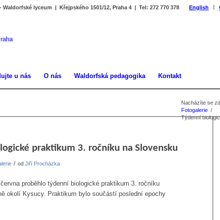
 - Waldorfské lyceum | Křejpského 1501/12, Praha 4 | Tel: 272 770 378
English
ujte u nás
O nás
Waldorfská pedagogika
Kontakt
Nacházíte se zd
Fotogalerie
/
Týdenní biologi
logické praktikum 3. ročníku na Slovensku
/
lerie
od
Jiří Procházka
 června proběhlo týdenní biologické praktikum 3. ročníku
ině okolí Kysucy. Praktikum bylo součástí poslední epochy