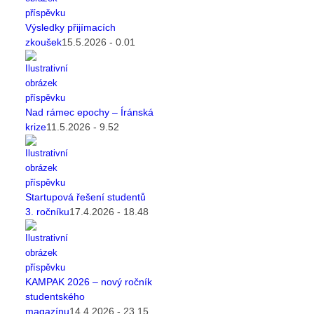
Výsledky přijímacích
zkoušek
15.5.2026 - 0.01
Nad rámec epochy – Íránská
krize
11.5.2026 - 9.52
Startupová řešení studentů
3. ročníku
17.4.2026 - 18.48
KAMPAK 2026 – nový ročník
studentského
magazínu
14.4.2026 - 23.15