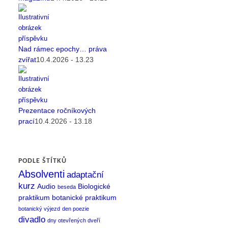
Nad rámec epochy… práva
zvířat
10.4.2026 - 13.23
Prezentace ročníkových
prací
10.4.2026 - 13.18
PODLE ŠTÍTKŮ
Absolventi
adaptační
kurz
Audio
Biologické
beseda
praktikum
botanické praktikum
botanický výjezd
den poezie
divadlo
dny otevřených dveří