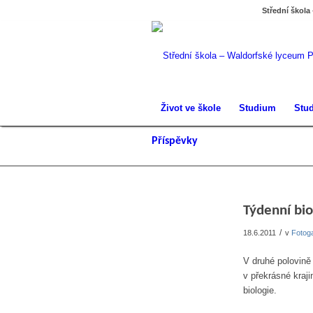
Střední škola
Život ve škole
Studium
Stud
Příspěvky
Týdenní bio
/
18.6.2011
v
Fotoga
V druhé polovině
v překrásné kraj
biologie.