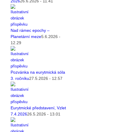
2026
26.6.2026 - 11.41
Nad rámec epochy –
Planetární meze
5.6.2026 -
12.29
Pozvánka na eurytmická sóla
3. ročníku
27.5.2026 - 12.57
Eurytmické představení, Vzlet
7.4.2026
26.5.2026 - 13.01