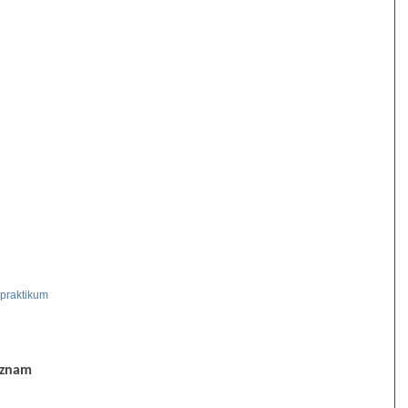
 praktikum
áznam