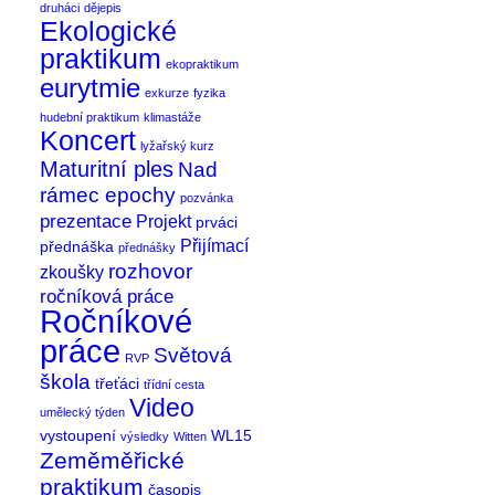
druháci
dějepis
Ekologické
praktikum
ekopraktikum
eurytmie
exkurze
fyzika
hudební praktikum
klimastáže
Koncert
lyžařský kurz
Maturitní ples
Nad
rámec epochy
pozvánka
prezentace
Projekt
prváci
Přijímací
přednáška
přednášky
rozhovor
zkoušky
ročníková práce
Ročníkové
práce
Světová
RVP
škola
třeťáci
třídní cesta
Video
umělecký týden
vystoupení
WL15
výsledky
Witten
Zeměměřické
praktikum
časopis