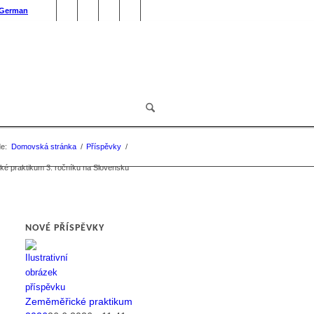
German
e:
Domovská stránka
/
Příspěvky
/
cké praktikum 3. ročníku na Slovensku
NOVÉ PŘÍSPĚVKY
Zeměměřické praktikum