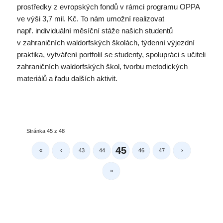
prostředky z evropských fondů v rámci programu OPPA
ve výši 3,7 mil. Kč. To nám umožní realizovat
např. individuální měsíční stáže našich studentů
v zahraničních waldorfských školách, týdenní výjezdní
praktika, vytváření portfolií se studenty, spolupráci s učiteli
zahraničních waldorfských škol, tvorbu metodických
materiálů a řadu dalších aktivit.
Stránka 45 z 48
45
«
‹
43
44
46
47
›
»