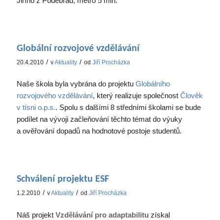
Jiřího z Poděbrad, metro 5 min.
Globální rozvojové vzdělávání
/
/
20.4.2010
v
Aktuality
od
Jiří Procházka
Naše škola byla vybrána do projektu
Globálního
rozvojového vzdělávání
, který realizuje společnost
Člověk
v tísni o.p.s.
. Spolu s dalšími 8 středními školami se bude
podílet na vývoji začleňování těchto témat do výuky
a ověřování dopadů na hodnotové postoje studentů.
Schválení projektu ESF
/
/
1.2.2010
v
Aktuality
od
Jiří Procházka
Náš projekt
Vzdělávání pro adaptabilitu
získal