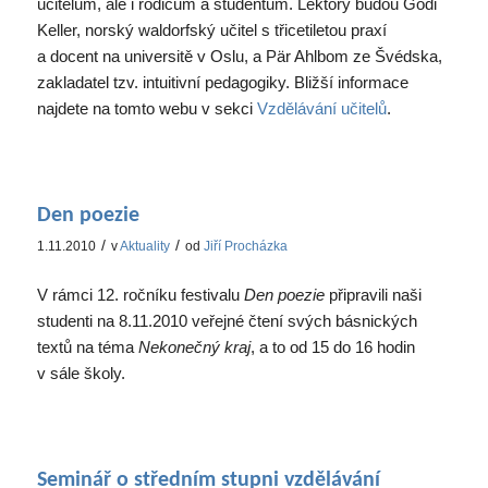
učitelům, ale i rodičům a studentům. Lektory budou Godi
Keller, norský waldorfský učitel s třicetiletou praxí
a docent na universitě v Oslu, a Pär Ahlbom ze Švédska,
zakladatel tzv. intuitivní pedagogiky. Bližší informace
najdete na tomto webu v sekci
Vzdělávání učitelů
.
Den poezie
/
/
1.11.2010
v
Aktuality
od
Jiří Procházka
V rámci 12. ročníku festivalu
Den poezie
připravili naši
studenti na 8.11.2010 veřejné čtení svých básnických
textů na téma
Nekonečný kraj
, a to od 15 do 16 hodin
v sále školy.
Seminář o středním stupni vzdělávání