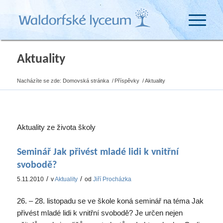
Aktuality
Nacházíte se zde:
Domovská stránka
/
Příspěvky
/
Aktuality
Aktuality ze života školy
Seminář Jak přivést mladé lidi k vnitřní
svobodě?
/
/
5.11.2010
v
Aktuality
od
Jiří Procházka
26. – 28. listopadu se ve škole koná seminář na téma Jak
přivést mladé lidi k vnitřní svobodě? Je určen nejen