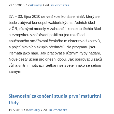
/
/
22.10.2010
v
Aktuality
od
Jiří Procházka
27. – 30. října 2010 se ve škole koná seminář, který se
bude zabývat koncepcí waldorfských středních škol
v ČR, různými modely v zahraničí, kontextu těchto škol
s evropskou vzdělávací politikou (na rozdíl od
současného směřování českého ministerstva školství),
a pojetí hlavních skupin předmětů. Na programu jsou
i témata jako např. Jak pracovat s různými typy nadání,
Nové cesty učení pro dnešní dobu, Jak posilovat u žáků
vůli a vnitřní motivaci, Setkání se světem jako se sebou
samým.
Slavnostní zakončení studia první maturitní
třídy
/
/
19.5.2010
v
Aktuality
od
Jiří Procházka