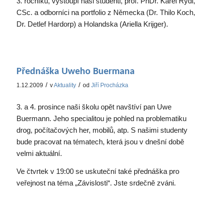
3. ročníku, vystoupí naši studenti, prof. PhDr. Karel Rýdl,
CSc. a odborníci na portfolio z Německa (Dr. Thilo Koch,
Dr. Detlef Hardorp) a Holandska (Ariella Krijger).
Přednáška Uweho Buermana
/
/
1.12.2009
v
Aktuality
od
Jiří Procházka
3. a 4. prosince naši školu opět navštíví pan Uwe
Buermann. Jeho specialitou je pohled na problematiku
drog, počítačových her, mobilů, atp. S našimi studenty
bude pracovat na tématech, která jsou v dnešní době
velmi aktuální.
Ve čtvrtek v 19:00 se uskuteční také přednáška pro
veřejnost na téma „Závislosti“. Jste srdečně zváni.