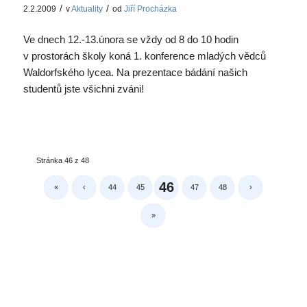
/
/
2.2.2009
v
Aktuality
od
Jiří Procházka
Ve dnech 12.-13.února se vždy od 8 do 10 hodin
v prostorách školy koná 1. konference mladých vědců
Waldorfského lycea. Na prezentace bádání našich
studentů jste všichni zváni!
Stránka 46 z 48
46
«
‹
44
45
47
48
›
»