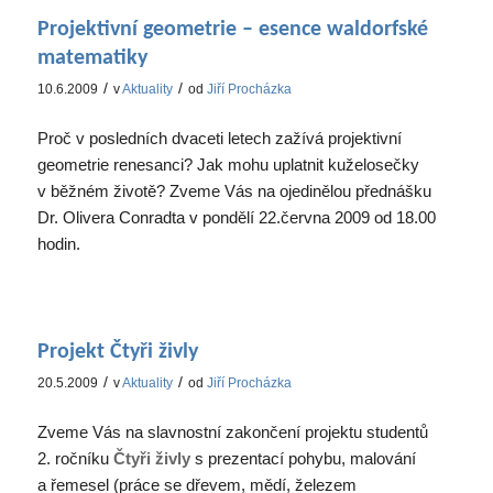
Projektivní geometrie – esence waldorfské
matematiky
/
/
10.6.2009
v
Aktuality
od
Jiří Procházka
Proč v posledních dvaceti letech zažívá projektivní
geometrie renesanci? Jak mohu uplatnit kuželosečky
v běžném životě? Zveme Vás na ojedinělou přednášku
Dr. Olivera Conradta v pondělí 22.června 2009 od 18.00
hodin.
Projekt Čtyři živly
/
/
20.5.2009
v
Aktuality
od
Jiří Procházka
Zveme Vás na slavnostní zakončení projektu studentů
2. ročníku
Čtyři živly
s prezentací pohybu, malování
a řemesel (práce se dřevem, mědí, železem