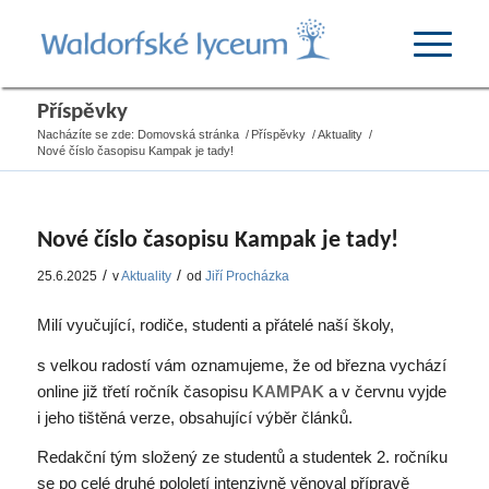
Příspěvky
Nacházíte se zde:
Domovská stránka
/
Příspěvky
/
Aktuality
/
Nové číslo časopisu Kampak je tady!
Nové číslo časopisu Kampak je tady!
/
/
25.6.2025
v
Aktuality
od
Jiří Procházka
Milí vyučující, rodiče, studenti a přátelé naší školy,
s velkou radostí vám oznamujeme, že od března vychází
online již třetí ročník časopisu
KAMPAK
a v červnu vyjde
i jeho tištěná verze, obsahující výběr článků.
Redakční tým složený ze studentů a studentek 2. ročníku
se po celé druhé pololetí intenzivně věnoval přípravě