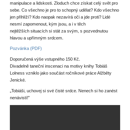
manipulace a lidskosti. Zloduch chce získat celý svět pro
sebe. Co všechno je pro to schopný udělat? Kdo všechno
jen přihlíží? Kdo naopak nezavírá oči a jde proti? Lidé
nesmí zapomenout, kým jsou, a i v těch
nejtěžších situacích si stát za svým, s pozvednutou
hlavou a upřímným srdcem.
Pozvánka (PDF)
Doporučená výše vstupného 150 Kč.
Divadelně taneční inscenaci na motivy knihy Tobiáš
Lolness vzniklo jako součást ročníkové práce Alžběty
Jenické.
„Tobiáši, uchovej si své čisté srdce. Nenech si ho zanést
nenávistí!”