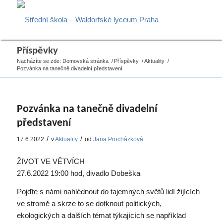
Příspěvky
Nacházíte se zde:
Domovská stránka
/
Příspěvky
/
Aktuality
/
Pozvánka na tanečně divadelní představení
Pozvánka na tanečně divadelní
představení
/
/
17.6.2022
v
Aktuality
od
Jana Procházková
ŽIVOT VE VĚTVÍCH
27.6.2022 19:00 hod, divadlo Dobeška
Pojďte s námi nahlédnout do tajemných světů lidí žijících
ve stromě a skrze to se dotknout politických,
ekologických a dalších témat týkajících se například