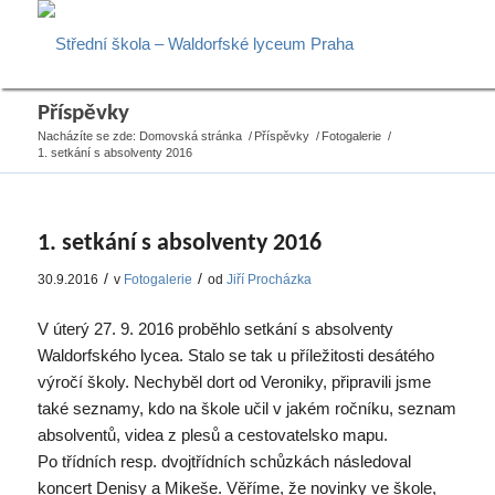
Příspěvky
Nacházíte se zde:
Domovská stránka
/
Příspěvky
/
Fotogalerie
/
1. setkání s absolventy 2016
1. setkání s absolventy 2016
/
/
30.9.2016
v
Fotogalerie
od
Jiří Procházka
V úterý 27. 9. 2016 proběhlo setkání s absolventy
Waldorfského lycea. Stalo se tak u příležitosti desátého
výročí školy. Nechyběl dort od Veroniky, připravili jsme
také seznamy, kdo na škole učil v jakém ročníku, seznam
absolventů, videa z plesů a cestovatelsko mapu.
Po třídních resp. dvojtřídních schůzkách následoval
koncert Denisy a Mikeše. Věříme, že novinky ve škole,