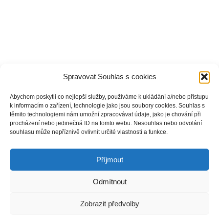
Spravovat Souhlas s cookies
Abychom poskytli co nejlepší služby, používáme k ukládání a/nebo přístupu
k informacím o zařízení, technologie jako jsou soubory cookies. Souhlas s
těmito technologiemi nám umožní zpracovávat údaje, jako je chování při
procházení nebo jedinečná ID na tomto webu. Nesouhlas nebo odvolání
souhlasu může nepříznivě ovlivnit určité vlastnosti a funkce.
Příjmout
Odmítnout
Zobrazit předvolby
© Copyright 2026 Střední škola - Waldorfské lyceum, příspěvková organizace