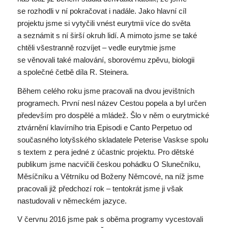
se rozhodli v ní pokračovat i nadále. Jako hlavní cíl
projektu jsme si vytyčili vnést eurytmii více do světa
a seznámit s ní širší okruh lidí. A mimoto jsme se také
chtěli všestranně rozvíjet – vedle eurytmie jsme
se věnovali také malování, sborovému zpěvu, biologii
a společné četbě díla R. Steinera.
Během celého roku jsme pracovali na dvou jevištních
programech. První nesl název Cestou popela a byl určen
především pro dospělé a mládež. Šlo v něm o eurytmické
ztvárnění klavírního tria Episodi e Canto Perpetuo od
současného lotyšského skladatele Peterise Vaskse spolu
s textem z pera jedné z účastnic projektu. Pro dětské
publikum jsme nacvičili českou pohádku O Slunečníku,
Měsíčníku a Větrníku od Boženy Němcové, na níž jsme
pracovali již předchozí rok – tentokrát jsme ji však
nastudovali v německém jazyce.
V červnu 2016 jsme pak s oběma programy vycestovali