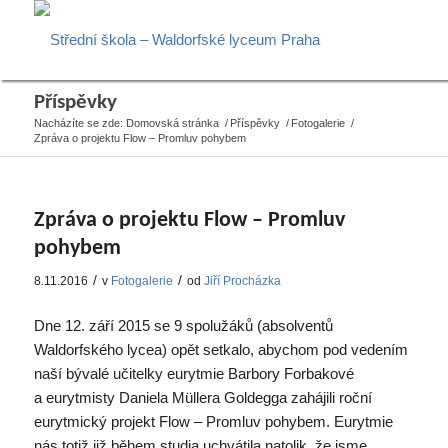
Příspěvky
Nacházíte se zde:
Domovská stránka
/
Příspěvky
/
Fotogalerie
/
Zpráva o projektu Flow – Promluv pohybem
Zpráva o projektu Flow – Promluv
pohybem
/
/
8.11.2016
v
Fotogalerie
od
Jiří Procházka
Dne 12. září 2015 se 9 spolužáků (absolventů
Waldorfského lycea) opět setkalo, abychom pod vedením
naší bývalé učitelky eurytmie Barbory Forbakové
a eurytmisty Daniela Müllera Goldegga zahájili roční
eurytmický projekt Flow – Promluv pohybem. Eurytmie
nás totiž již během studia uchvátila natolik, že jsme