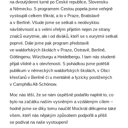
na dvoutýdenní turné po České republice, Slovensku
a Německu. S programem Cestou popela jsme veřejně
vystoupili celkem třikrát, a to v Praze, Bratislavě
a v Berlíně. Všude jsme se setkali s neobvyklou
návštěvností a s velmi vřelým přijetím nejen ze strany
znalců eurytmie, ale i od diváků, kteří se s eurytmií setkali
poprvé. Dále jsme pak program představili
ve waldorfských školách v Praze, Ostravě, Berlíně,
Göttingenu, Würzburgu a Heidelbergu. I tam nás studenti
přijali vlídně a s otevřeností. S pohádkou jsme potěšili
publikum v německých waldorfských školách, v Obci
křesťanů v Berlíně či u mentálně a fyzicky postižených
v Camphillu Alt-Schönow.
Moc nás těší, že se nám úspěšně podařilo naplnit to, co
bylo na začátku naším vysněným a vzdáleným cílem –
hodně jsme se díky tomu naučili! Mockrát děkujeme také
všem, kteří nás nějakým způsobem podpořili a přišli
se podívat na naše vystoupení!