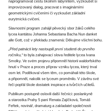
naprogramovat cestu školním labyrintem, vyzkoušet si
improvizovaný dialog, pracovat s imaginárními
geometrickými cvičeními či vyzkoušet základní
eurytmická cvičení.
Slavnostní program zahájil pěvecký sbor žáků celého
lycea kantátou Johanna Sebastiana Bacha Nun danket
alle Gott, což v překladu znamená: Děkujme všichni bohu.
„Před patnácti lety nastoupili první studenti do prvního
ročníku,“
to byla zahajovací slova ředitele lycea Ivana
Smolky. Ve svém projevu připomněl historii waldorfského
hnutí v Praze a proces příprav vzniku lycea, který trval
osm let. Poděkoval všem těm, co pomáhali této škole,
a připomněl, nakolik se lyceum proměnilo. V závěru své
řeči popřál škole dostatek inspirace a tvůrčích učitelů.
Publikum postupně oslovili další řečníci: poslankyně
a starostka Prahy 5 paní Renata Zajíčková, Tomáš
Feřtek, novinář, dramaturg a zakladatel společnosti