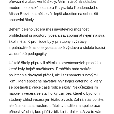
převážně z absolventů školy. Velmi náročná skladba
moderního polského autora Krzysztofa Pendereckého
Missa Brevis zazněla kvůli lepší akustice na schodišti
sousední školy.
Během celého večera měli návštěvníci možnost
prohlédnout si prostory lycea a zavzpomínat nejen na svá
školní léta. K prohlídce byly přístupny i výstavy
z patnáctileté historie lycea a také výstava o stoleté tradici
waldorfské pedagogiky.
Učitelé školy připravili několik komentovaných prohlídek,
které byly hojně navštíveny. Proběhla řada setkání
po letech s dávnými přáteli, ale i seznámení s novými
lidmi, kteří společně navštívili vynikající catering, o který
se postarali z velké části rodiče školy. Nejdůležitějším
nápojem večera se stal horký čaj, bez kterého bychom
studený chlad večera jen těžko zvládli. Zahřál nás po těle,
ale útulnost a atmosféru přátelství, sdílení a spolupráce
přinesli všichni, kdo přišli z blízka i z daleka. A za to vám