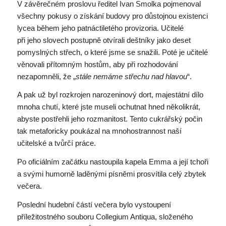
V závěrečném proslovu ředitel Ivan Smolka pojmenoval
všechny pokusy o získání budovy pro důstojnou existenci
lycea během jeho patnáctiletého provizoria. Učitelé
při jeho slovech postupně otvírali deštníky jako deset
pomyslných střech, o které jsme se snažili. Poté je učitelé
věnovali přítomným hostům, aby při rozhodování
nezapomněli, že „
stále nemáme střechu nad hlavou
“.
A pak už byl rozkrojen narozeninový dort, majestátní dílo
mnoha chutí, které jste museli ochutnat hned několikrát,
abyste postřehli jeho rozmanitost. Tento cukrářský počin
tak metaforicky poukázal na mnohostrannost naší
učitelské a tvůrčí práce.
Po oficiálním začátku nastoupila kapela Emma a její tchoři
a svými humorně laděnými písněmi prosvítila celý zbytek
večera.
Poslední hudební částí večera bylo vystoupení
příležitostného souboru Collegium Antiqua, složeného