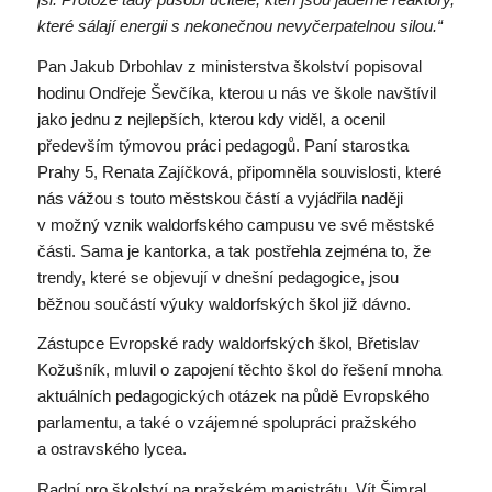
které sálají energii s nekonečnou nevyčerpatelnou silou.“
Pan Jakub Drbohlav z ministerstva školství popisoval
hodinu Ondřeje Ševčíka, kterou u nás ve škole navštívil
jako jednu z nejlepších, kterou kdy viděl, a ocenil
především týmovou práci pedagogů. Paní starostka
Prahy 5, Renata Zajíčková, připomněla souvislosti, které
nás vážou s touto městskou částí a vyjádřila naději
v možný vznik waldorfského campusu ve své městské
části. Sama je kantorka, a tak postřehla zejména to, že
trendy, které se objevují v dnešní pedagogice, jsou
běžnou součástí výuky waldorfských škol již dávno.
Zástupce Evropské rady waldorfských škol, Břetislav
Kožušník, mluvil o zapojení těchto škol do řešení mnoha
aktuálních pedagogických otázek na půdě Evropského
parlamentu, a také o vzájemné spolupráci pražského
a ostravského lycea.
Radní pro školství na pražském magistrátu, Vít Šimral,