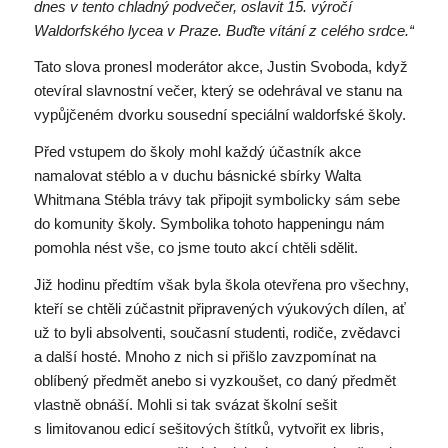
dnes v tento chladný podvečer, oslavit 15. výročí
Waldorfského lycea v Praze. Buďte vítání z celého srdce.“
Tato slova pronesl moderátor akce, Justin Svoboda, když
otevíral slavnostní večer, který se odehrával ve stanu na
vypůjčeném dvorku sousední speciální waldorfské školy.
Před vstupem do školy mohl každý účastník akce
namalovat stéblo a v duchu básnické sbírky Walta
Whitmana Stébla trávy tak připojit symbolicky sám sebe
do komunity školy. Symbolika tohoto happeningu nám
pomohla nést vše, co jsme touto akcí chtěli sdělit.
Již hodinu předtím však byla škola otevřena pro všechny,
kteří se chtěli zúčastnit připravených výukových dílen, ať
už to byli absolventi, současní studenti, rodiče, zvědavci
a další hosté. Mnoho z nich si přišlo zavzpomínat na
oblíbený předmět anebo si vyzkoušet, co daný předmět
vlastně obnáší. Mohli si tak svázat školní sešit
s limitovanou edicí sešitových štítků, vytvořit ex libris,