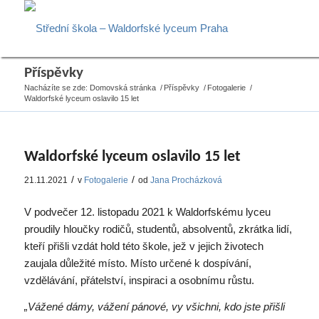
Příspěvky
Nacházíte se zde:
Domovská stránka
/
Příspěvky
/
Fotogalerie
/
Waldorfské lyceum oslavilo 15 let
Waldorfské lyceum oslavilo 15 let
/
/
21.11.2021
v
Fotogalerie
od
Jana Procházková
V podvečer 12. listopadu 2021 k Waldorfskému lyceu
proudily hloučky rodičů, studentů, absolventů, zkrátka lidí,
kteří přišli vzdát hold této škole, jež v jejich životech
zaujala důležité místo. Místo určené k dospívání,
vzdělávání, přátelství, inspiraci a osobnímu růstu.
„Vážené dámy, vážení pánové, vy všichni, kdo jste přišli