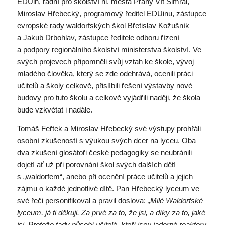
EDUin, radní pro školství hl. města Prahy Vít Šimral,
Miroslav Hřebecký, programový ředitel EDUinu, zástupce
evropské rady waldorfských škol Břetislav Kožušník
a Jakub Drbohlav, zástupce ředitele odboru řízení
a podpory regionálního školství ministerstva školství. Ve
svých projevech připomněli svůj vztah ke škole, vývoj
mladého člověka, který se zde odehrává, ocenili práci
učitelů a školy celkově, přislíbili řešení výstavby nové
budovy pro tuto školu a celkově vyjádřili naději, že škola
bude vzkvétat i nadále.
Tomáš Feřtek a Miroslav Hřebecký své výstupy prohřáli
osobní zkušeností s výukou svých dcer na lyceu. Oba
dva zkušení glosátoři české pedagogiky se neubránili
dojetí ať už při porovnání škol svých dalších dětí
s „waldorfem“, anebo při ocenění práce učitelů a jejich
zájmu o každé jednotlivé dítě. Pan Hřebecký lyceum ve
své řeči personifikoval a pravil doslova:
„Milé Waldorfské
lyceum, já ti děkuji. Za prvé za to, že jsi, a díky za to, jaké
jsi. Protože tady působí učitelé, kteří jsou jaderné reaktory,