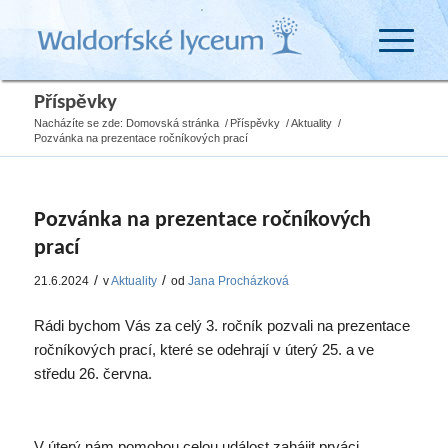
Příspěvky
Nacházíte se zde:
Domovská stránka
/
Příspěvky
/
Aktuality
/
Pozvánka na prezentace ročníkových prací
Pozvánka na prezentace ročníkových
prací
/
/
21.6.2024
v
Aktuality
od
Jana Procházková
Rádi bychom Vás za celý 3. ročník pozvali na prezentace
ročníkových prací, které se odehrají v úterý 25. a ve
středu 26. června.
V úterý nám pomohou celou událost zahájit prváci