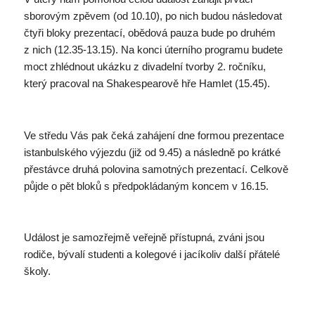
sborovým zpěvem (od 10.10), po nich budou následovat
čtyři bloky prezentací, obědová pauza bude po druhém
z nich (12.35-13.15). Na konci úterního programu budete
moct zhlédnout ukázku z divadelní tvorby 2. ročníku,
který pracoval na Shakespearově hře Hamlet (15.45).
Ve středu Vás pak čeká zahájení dne formou prezentace
istanbulského výjezdu (již od 9.45) a následně po krátké
přestávce druhá polovina samotných prezentací. Celkově
půjde o pět bloků s předpokládaným koncem v 16.15.
Událost je samozřejmě veřejně přístupná, zváni jsou
rodiče, bývalí studenti a kolegové i jacíkoliv další přátelé
školy.