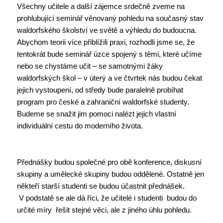
Všechny učitele a další zájemce srdečně zveme na
prohlubující seminář věnovaný pohledu na současný stav
waldorfského školství ve světě a výhledu do budoucna.
Abychom teorii více přiblížili praxi, rozhodli jsme se, že
tentokrát bude seminář úzce spojený s těmi, které učíme
nebo se chystáme učit – se samotnými žáky
waldorfských škol – v úterý a ve čtvrtek nás budou čekat
jejich vystoupení, od středy bude paralelně probíhat
program pro české a zahraniční waldorfské studenty.
Budeme se snažit jim pomoci nalézt jejich vlastní
individuální cestu do moderního života.
Přednášky budou společné pro obě konference, diskusní
skupiny a umělecké skupiny budou oddělené. Ostatně jen
někteří starší studenti se budou účastnit přednášek.
V podstatě se ale dá říci, že učitelé i studenti budou do
určité míry řešit stejné věci, ale z jiného úhlu pohledu.