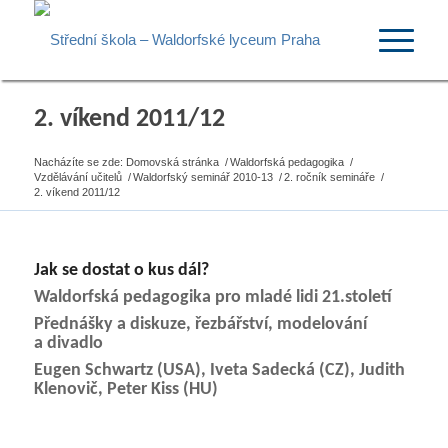
2. víkend 2011/12
Nacházíte se zde:
Domovská stránka
/
Waldorfská pedagogika
/
Vzdělávání učitelů
/
Waldorfský seminář 2010-13
/
2. ročník semináře
/
2. víkend 2011/12
Jak se dostat o kus dál?
Waldorfská pedagogika pro mladé lidi 21.století
Přednášky a diskuze, řezbářství, modelování
a divadlo
Eugen Schwartz (USA), Iveta Sadecká (CZ), Judith
Klenovič, Peter Kiss (HU)