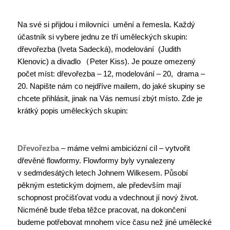
Na své si přijdou i milovníci umění a řemesla. Každý
účastník si vybere jednu ze tří uměleckých skupin:
dřevořezba (Iveta Sadecká), modelování (Judith
Klenovic) a divadlo
(
Peter Kiss). Je pouze omezený
počet míst: dřevořezba – 12, modelování – 20, drama –
20. Napište nám co nejdříve mailem, do jaké skupiny se
chcete přihlásit, jinak na Vás nemusí zbýt místo. Zde je
krátký popis uměleckých skupin:
Dřevořezba
– máme velmi ambiciózní cíl – vytvořit
dřevěné flowformy. Flowformy byly vynalezeny
v sedmdesátých letech Johnem Wilkesem. Působí
pěkným estetickým dojmem, ale především mají
schopnost pročišťovat vodu a vdechnout jí nový život.
Nicméně bude třeba těžce pracovat, na dokončení
budeme potřebovat mnohem více času než jiné umělecké