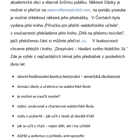
akademické obci a obecně širšímu publiku. Některé články je
možné si přečíst na
www.millennialchild.com
, na portálu youtube
je možné shlédnout některé jeho přednášky. V Čechách byla
vydána jeho kniha „Příručka pro přežití waldorfského učitele“,
v současnosti překládáme jeho knihu „Dítě na přelomu tisíciletí“,
jejíž přeloženou část si můžete přečíst
. V budoucnosti
zde
chceme přeložit i knihu: „Dospívání – hledání svého hlubšího Já.“
Zde je výběr z nejčastějších témat jeho přednášek z posledních
dvou let:
s
lovní hodnocení kontra testování – americká zkušenost
domácí úkoly a učebnice na waldorfské škole
je možné se naučit myslet?
státní, soukromé a charterové waldorfské školy
mýty o pubertě – jak učit v šesté až deváté třídě
jak se učit z chyb – nejen děti, ale i my učitelé
ADHD a autismus z pohledu antroposofie