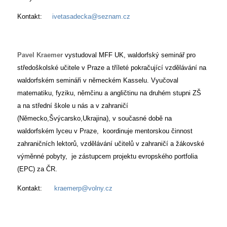
Kontakt:
ivetasadecka@seznam.cz
Pavel Kraemer
vystudoval MFF UK, waldorfský seminář pro
středoškolské učitele v Praze a tříleté pokračující vzdělávání na
waldorfském semináři v německém Kasselu. Vyučoval
matematiku, fyziku, němčinu a angličtinu na druhém stupni ZŠ
a na střední škole u nás a v zahraničí
(Německo,Švýcarsko,Ukrajina), v současné době na
waldorfském lyceu v Praze, koordinuje mentorskou činnost
zahraničních lektorů, vzdělávání učitelů v zahraničí a žákovské
výměnné pobyty, je zástupcem projektu evropského portfolia
(EPC) za ČR.
Kontakt:
kraemerp@volny.cz