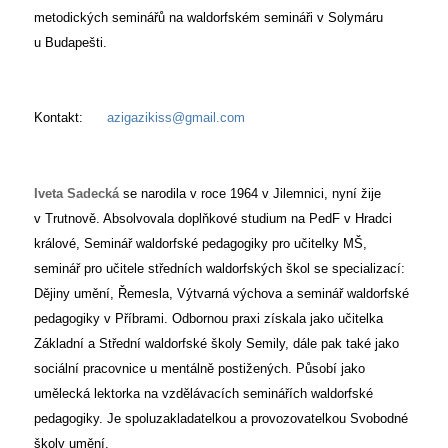
metodických seminářů na waldorfském semináři v Solymáru
u Budapešti.
Kontakt:
azigazikiss@gmail.com
Iveta Sadecká
se narodila v roce 1964 v Jilemnici, nyní žije
v Trutnově. Absolvovala doplňkové studium na PedF v Hradci
králové, Seminář waldorfské pedagogiky pro učitelky MŠ,
seminář pro učitele středních waldorfských škol se specializací:
Dějiny umění, Řemesla, Výtvarná výchova a seminář waldorfské
pedagogiky v Příbrami. Odbornou praxi získala jako učitelka
Základní a Střední waldorfské školy Semily, dále pak také jako
sociální pracovnice u mentálně postižených. Působí jako
umělecká lektorka na vzdělávacích seminářích waldorfské
pedagogiky. Je spoluzakladatelkou a provozovatelkou Svobodné
školy umění.