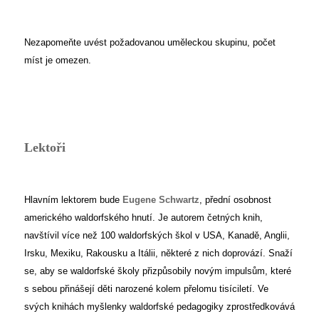
Nezapomeňte uvést požadovanou uměleckou skupinu, počet
míst je omezen.
Lektoři
Hlavním lektorem bude
Eugene Schwartz
, přední osobnost
amerického waldorfského hnutí. Je autorem četných knih,
navštívil více než 100 waldorfských škol v USA, Kanadě, Anglii,
Irsku, Mexiku, Rakousku a Itálii, některé z nich doprovází. Snaží
se, aby se waldorfské školy přizpůsobily novým impulsům, které
s sebou přinášejí děti narozené kolem přelomu tisíciletí. Ve
svých knihách myšlenky waldorfské pedagogiky zprostředkovává