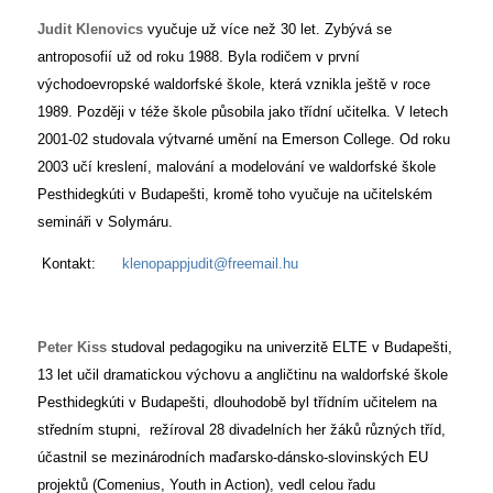
Judit Klenovics
vyučuje už více než 30 let. Zybývá se
antroposofií už od roku 1988. Byla rodičem v první
východoevropské waldorfské škole, která vznikla ještě v roce
1989. Později v téže škole působila jako třídní učitelka. V letech
2001-02 studovala výtvarné umění na Emerson College. Od roku
2003 učí kreslení, malování a modelování ve waldorfské škole
Pesthidegkúti v Budapešti, kromě toho vyučuje na učitelském
semináři v Solymáru.
Kontakt:
klenopappjudit@freemail.hu
Peter Kiss
studoval pedagogiku na univerzitě ELTE v Budapešti,
13 let učil dramatickou výchovu a angličtinu na waldorfské škole
Pesthidegkúti v Budapešti, dlouhodobě byl třídním učitelem na
středním stupni, režíroval 28 divadelních her žáků různých tříd,
účastnil se mezinárodních maďarsko-dánsko-slovinských EU
projektů (Comenius, Youth in Action), vedl celou řadu