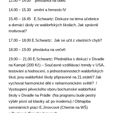
12.00 – 14.00 přestávka na oběd
14.00 – 15.30 umění a řemeslo IV
15.45 – 16.45 E.Schwartz: Diskuze na téma učebnice
a domácí úkoly ve waldorfských školách. Jak správně
motivovat?
17.00 – 18.00 E.Schwartz: Jak se učit z vlastních chyb?
18.00 – 19.00 přestávka na večeři
19.00 – 21.00 E.Schwartz: Přednáška s diskuzí v Divadle
na Kampě (200 Kč) – Současné vzdělávací trendy v USA,
testování a hodnocení, o jednostrannostech waldorfských
škol, jsou waldorfské školy připravené na 21.století? Jak
vychovat harmonické děti v neharmonickém světě? /
Vystoupení pěveckého sboru bochumské waldorfské
školy v Divadle na Prádle (Na programu bude pestrý
výběr písní od klasiky až po modernu) / Obhajoba
seminárních prací E.Jírovcové (Chemie na WŠ)