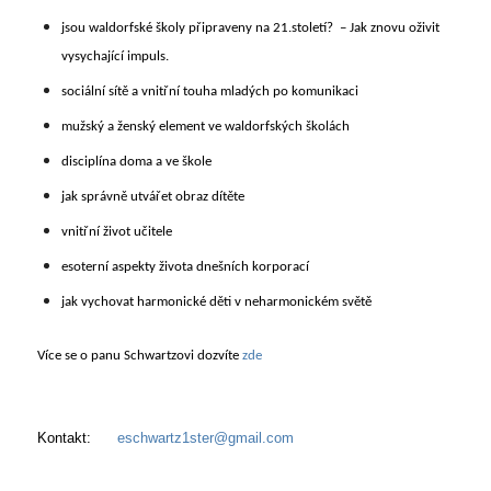
jsou waldorfské školy připraveny na 21.století? – Jak znovu oživit
vysychající impuls.
sociální sítě a vnitřní touha mladých po komunikaci
mužský a ženský element ve waldorfských školách
disciplína doma a ve škole
jak správně utvářet obraz dítěte
vnitřní život učitele
esoterní aspekty života dnešních korporací
jak vychovat harmonické děti v neharmonickém světě
Více se o panu Schwartzovi dozvíte
zde
Kontakt:
eschwartz1ster@gmail.com