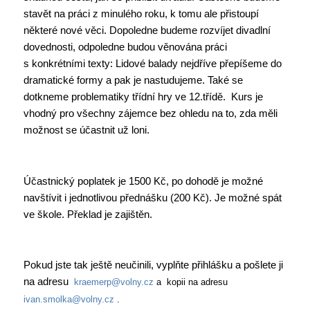
stavět na práci z minulého roku, k tomu ale přistoupí
některé nové věci. Dopoledne budeme rozvíjet divadlní
dovednosti, odpoledne budou věnována práci
s konkrétními texty: Lidové balady nejdříve přepíšeme do
dramatické formy a pak je nastudujeme. Také se
dotkneme problematiky třídní hry ve 12.třídě. Kurs je
vhodný pro všechny zájemce bez ohledu na to, zda měli
možnost se účastnit už loni.
Účastnický poplatek je 1500 Kč, po dohodě je možné
navštívit i jednotlivou přednášku (200 Kč). Je možné spát
ve škole. Překlad je zajištěn.
Pokud jste tak ještě neučinili, vyplňte přihlášku a pošlete ji
na adresu
kraemerp@volny.cz
a kopii na adresu
ivan.smolka@volny.cz
.