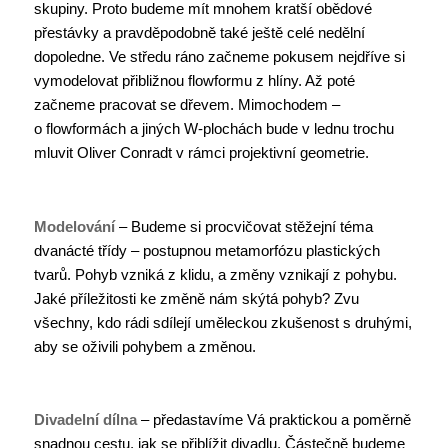
skupiny. Proto budeme mít mnohem kratší obědové
přestávky a pravděpodobně také ještě celé nedělní
dopoledne. Ve středu ráno začneme pokusem nejdříve si
vymodelovat přibližnou flowformu z hlíny. Až poté
začneme pracovat se dřevem. Mimochodem –
o flowformách a jiných W-plochách bude v lednu trochu
mluvit Oliver Conradt v rámci projektivní geometrie.
Modelování
– Budeme si procvičovat stěžejní téma
dvanácté třídy – postupnou metamorfózu plastických
tvarů. Pohyb vzniká z klidu, a změny vznikají z pohybu.
Jaké příležitosti ke změně nám skýtá pohyb? Zvu
všechny, kdo rádi sdílejí uměleckou zkušenost s druhými,
aby se oživili pohybem a změnou.
Divadelní dílna
– předastavíme Vá praktickou a poměrně
snadnou cestu, jak se přiblížit divadlu. Částečně budeme