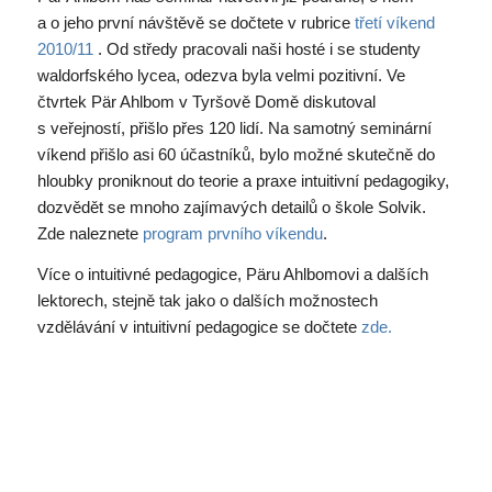
a o jeho první návštěvě se dočtete v rubrice
třetí víkend
2010/11
. Od středy pracovali naši hosté i se studenty
waldorfského lycea, odezva byla velmi pozitivní. Ve
čtvrtek Pär Ahlbom v Tyršově Domě diskutoval
s veřejností, přišlo přes 120 lidí. Na samotný seminární
víkend přišlo asi 60 účastníků, bylo možné skutečně do
hloubky proniknout do teorie a praxe intuitivní pedagogiky,
dozvědět se mnoho zajímavých detailů o škole Solvik.
Zde naleznete
program prvního víkendu
.
Více o intuitivné pedagogice, Päru Ahlbomovi a dalších
lektorech, stejně tak jako o dalších možnostech
vzdělávání v intuitivní pedagogice se dočtete
zde.