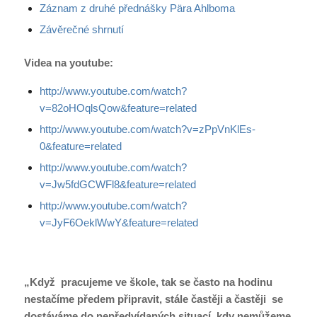
Záznam z druhé přednášky Pära Ahlboma
Závěrečné shrnutí
Videa na youtube:
http://www.youtube.com/watch?
v=82oHOqlsQow&feature=related
http://www.youtube.com/watch?v=zPpVnKlEs-
0&feature=related
http://www.youtube.com/watch?
v=Jw5fdGCWFl8&feature=related
http://www.youtube.com/watch?
v=JyF6OeklWwY&feature=related
„Když pracujeme ve škole, tak se často na hodinu
nestačíme předem připravit, stále častěji a častěji se
dostáváme do nepředvídaných situací, kdy nemůžeme