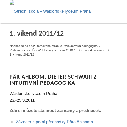
1. víkend 2011/12
Nacházíte se zde:
Domovská stránka
/
Waldorfská pedagogika
/
Vzdělávání učitelů
/
Waldorfský seminář 2010-13
/
2. ročník semináře
/
1. víkend 2011/12
PÄR AHLBOM, DIETER SCHWARTZ –
INTUITIVNÍ PEDAGOGIKA
Waldorfské lyceum Praha
23.-25.9.2011
Zde si můžete stáhnout záznamy z přednášek:
Záznam z první přednášky Pära Ahlboma