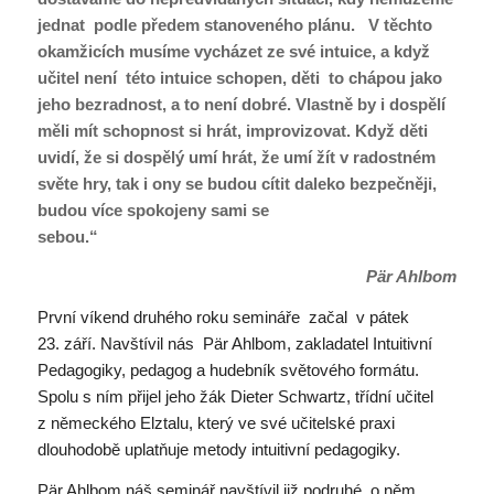
jednat podle předem stanoveného plánu. V těchto
okamžicích musíme vycházet ze své intuice, a když
učitel není této intuice schopen, děti to chápou jako
jeho bezradnost, a to není dobré. Vlastně by i dospělí
měli mít schopnost si hrát, improvizovat. Když děti
uvidí, že si dospělý umí hrát, že umí žít v radostném
světe hry, tak i ony se budou cítit daleko bezpečněji,
budou více spokojeny sami se
sebou.“
Pär Ahlbom
První víkend druhého roku semináře začal v pátek
23. září. Navštívil nás Pär Ahlbom, zakladatel Intuitivní
Pedagogiky, pedagog a hudebník světového formátu.
Spolu s ním přijel jeho žák Dieter Schwartz, třídní učitel
z německého Elztalu, který ve své učitelské praxi
dlouhodobě uplatňuje metody intuitivní pedagogiky.
Pär Ahlbom náš seminář navštívil již podruhé, o něm