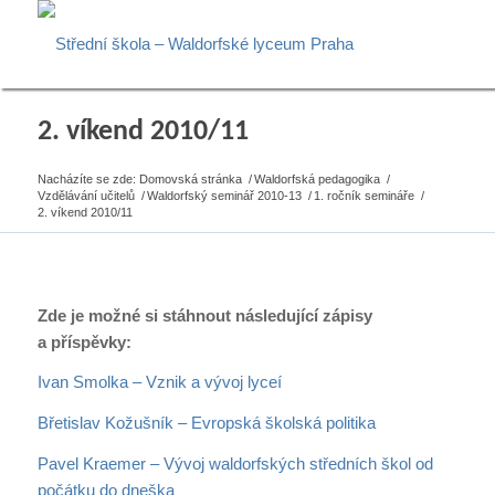
2. víkend 2010/11
Nacházíte se zde:
Domovská stránka
/
Waldorfská pedagogika
/
Vzdělávání učitelů
/
Waldorfský seminář 2010-13
/
1. ročník semináře
/
2. víkend 2010/11
Zde je možné si stáhnout následující zápisy
a příspěvky:
Ivan Smolka – Vznik a vývoj lyceí
Břetislav Kožušník – Evropská školská politika
Pavel Kraemer – Vývoj waldorfských středních škol od
počátku do dneška