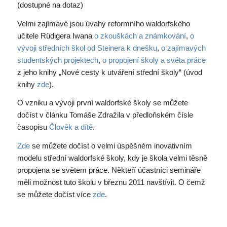
(dostupné na dotaz)
Velmi zajímavé jsou úvahy reformního waldorfského
učitele Rüdigera Iwana
o zkouškách a známkování
,
o
vývoji středních škol od Steinera k dnešku
,
o zajímavých
studentských projektech
,
o propojení školy a světa práce
z jeho knihy „Nové cesty k utváření střední školy“ (úvod
knihy
zde
).
O vzniku a vývoji první waldorfské školy se můžete
dočíst v článku Tomáše Zdražila v předloňském čísle
časopisu
Člověk a dítě
.
Zde
se můžete dočíst o velmi úspěšném inovativním
modelu střední waldorfské školy, kdy je škola velmi těsně
propojena se světem práce. Někteří účastníci semináře
měli možnost tuto školu v březnu 2011 navštívit. O čemž
se můžete dočíst více
zde
.