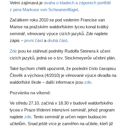
Velmi zajímavá je
úvaha o kladech a záporech portfólií
z pera Markuse von Schwanenflügel
.
Začátkem roku 2010 se pod vedením Francise van
Marise na pražském waldorfském lyceu konal krátký
seminář, věnovaný výuce cizích jazyků. Zde najdete
zápis –
první část
a
druhá část
.
Zde
jsou ke stáhnutí podněty Rudolfa Steinera k učení
cizích jazyků, jedná se o tzv. Stockmeyerův učební plán.
Také bychom chtěli upozornit, že poslední číslo časopisu
Člověk a výchova (4/2010) je věnované výuce divadla na
waldorfské škole – další informace jsou
zde
.
Pozvánka na víkend:
Ve středu 27.10. začíná v 18.30 v budově waldorfského
lycea v Praze třídenní intenzivní seminář, jehož program
najdete
zde
. Tento seminář je určen nejen budoucím
učitelům. Snad ještě více je zaměřen na učitele, kteří již