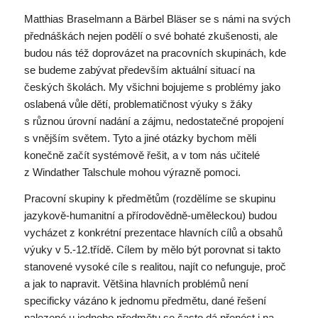
Matthias Braselmann a Bärbel Bläser se s námi na svých
přednáškách nejen podělí o své bohaté zkušenosti, ale
budou nás též doprovázet na pracovních skupinách, kde
se budeme zabývat především aktuální situací na
českých školách. My všichni bojujeme s problémy jako
oslabená vůle dětí, problematičnost výuky s žáky
s různou úrovní nadání a zájmu, nedostatečné propojení
s vnějším světem. Tyto a jiné otázky bychom měli
konečně začít systémově řešit, a v tom nás učitelé
z Windather Talschule mohou výrazně pomoci.
Pracovní skupiny k předmětům (rozdělíme se skupinu
jazykově-humanitní a přírodovědně-uměleckou) budou
vycházet z konkrétní prezentace hlavních cílů a obsahů
výuky v 5.-12.třídě. Cílem by mělo být porovnat si takto
stanovené vysoké cíle s realitou, najít co nefunguje, proč
a jak to napravit. Většina hlavních problémů není
specificky vázáno k jednomu předmětu, dané řešení
nalezené u jednoho předmětu se často dá přenést i na