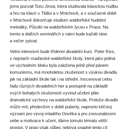
jsme pozvali Tsiru Jirout, která studovala klasickou hudbu
a hru na klavír v Tbilisi a v Mnichově, a v současné době
v Mnichově dokončuje studium waldorfské hudební
metodiky. Působí na waldorfském lyceu v Praze. Na
tomto a dalších seminářích s námi bude každé ráno
a večer zpívat.
Velmi intensivní bude třídenní divadelní kurz. Peter Kiss,
z nejstarší maďarské waldorfské školy, která jako jediná
ve východním bloku byla založena ještě před pánem
komunismu, má mnoholetou zkušenost s výukou divadla
jak na základní škole tak i na střední. Inscenoval celou
řadu různých divadelních her a postupně na základě
svých bohatých zkušeností vyvinul učební plán
dramatické výchovy na waldorfské škole. Protože divadlo
může mít, především v době puberty, naprosto klíčový
význam pro vývoj mladého člověka a pro znovunalezení
sebe a motivace k učení, dáme tomuto tématu větší
prostor. V praxi však vůbec nebývá snadné tento cíl