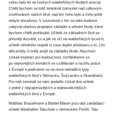
celou řadu let na českých waldorfských školách pracují.
Chtěli bychom se totiž tentokrát zamyslet nad celkovým
směřováním našich škol, nad tím čeho bylo a čeho ještě
nebylo dosaženo. V souvislosti s tím se také budeme
zabývat otázkou propojení základní a střední školy, které
bychom chtěli prohloubit. Učitelé ze základních škol se
přesněji dozvědí, co a jak se učí na waldorfských lyceích,
učitelé středního stupně si zase doplní představu o to, čím
děti prošly či měly projít na základní škole. Abychom
získali inspiraci pro budoucnost, rozhlédneme se
po nejnovějších trendech ve vzdělávání a na trhu práce
v Evropě a podíváme se na nové netradiční typy
waldorfských škol v Německu, Švýcarsku a Skandinávii.
Pro náš seminář se nám podařilo získat dva učitele
z jedné z nejzajímavějších a nejinovativnějších
waldorfských škol v Evropě:
Matthias Braselmann a Bärbel Bläser jsou oba zakládající
učitelé Windrather Talschule v německém Porůří. Tato