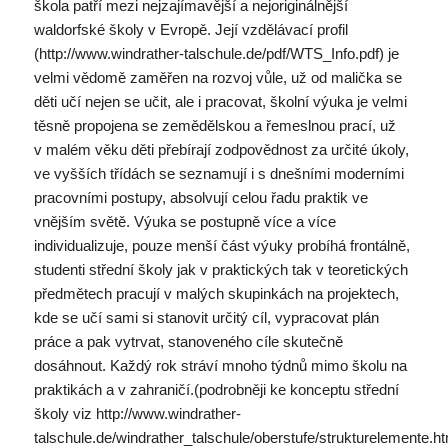
škola patří mezi nejzajímavější a nejoriginálnější
waldorfské školy v Evropě. Její vzdělávací profil
(http://www.windrather-talschule.de/pdf/WTS_Info.pdf) je
velmi vědomě zaměřen na rozvoj vůle, už od malička se
děti učí nejen se učit, ale i pracovat, školní výuka je velmi
těsně propojena se zemědělskou a řemeslnou prací, už
v malém věku děti přebírají zodpovědnost za určité úkoly,
ve vyšších třídách se seznamují i s dnešními moderními
pracovními postupy, absolvují celou řadu praktik ve
vnějším světě. Výuka se postupně více a více
individualizuje, pouze menší část výuky probíhá frontálně,
studenti střední školy jak v praktických tak v teoretických
předmětech pracují v malých skupinkách na projektech,
kde se učí sami si stanovit určitý cíl, vypracovat plán
práce a pak vytrvat, stanoveného cíle skutečně
dosáhnout. Každý rok stráví mnoho týdnů mimo školu na
praktikách a v zahraničí.(podrobněji ke konceptu střední
školy viz http://www.windrather-
talschule.de/windrather_talschule/oberstufe/strukturelemente.ht